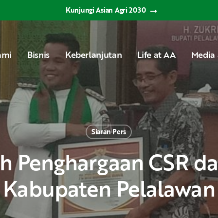
Kunjungi Asian Agri 2030
ami
Bisnis
Keberlanjutan
Life at AA
Media 
Siaran Pers
Kabupaten Pelalawan