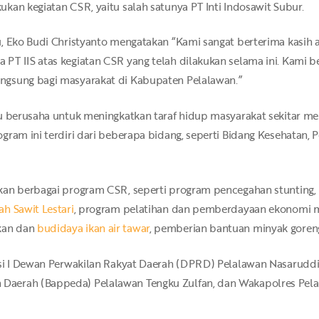
kan kegiatan CSR, yaitu salah satunya PT Inti Indosawit Subur.
, Eko Budi Christyanto mengatakan “Kami sangat berterima kasih 
PT IIS atas kegiatan CSR yang telah dilakukan selama ini. Kami b
ngsung bagi masyarakat di Kabupaten Pelalawan.”
u berusaha untuk meningkatkan taraf hidup masyarakat sekitar me
gram ini terdiri dari beberapa bidang, seperti Bidang Kesehatan, 
kan berbagai program CSR, seperti program pencegahan stunting, 
ah Sawit Lestari
, program pelatihan dan pemberdayaan ekonomi ma
kan dan
budidaya ikan air tawar
, pemberian bantuan minyak goreng
isi I Dewan Perwakilan Rakyat Daerah (DPRD) Pelalawan Nasaruddi
Daerah (Bappeda) Pelalawan Tengku Zulfan, dan Wakapolres Pel