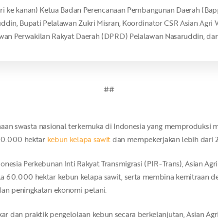
 kiri ke kanan) Ketua Badan Perencanaan Pembangunan Daerah (Bap
ddin, Bupati Pelalawan Zukri Misran, Koordinator CSR Asian Agri 
Dewan Perwakilan Rakyat Daerah (DPRD) Pelalawan Nasaruddin, da
##
haan swasta nasional terkemuka di Indonesia yang memproduksi 
100.000 hektar
kebun kelapa sawit
dan mempekerjakan lebih dari 
onesia Perkebunan Inti Rakyat Transmigrasi (PIR-Trans), Asian Ag
la 60.000 hektar kebun kelapa sawit, serta membina kemitraan
dan peningkatan ekonomi petani.
r dan praktik pengelolaan kebun secara berkelanjutan, Asian Ag