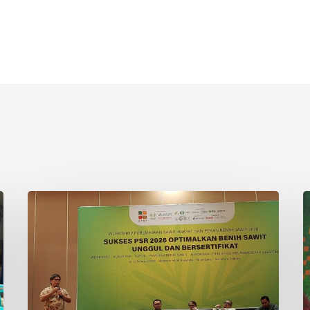
Topaz
T
1
K
Dinilai
M
Adaptif
A
untuk
A
Lahan
d
Kering
R