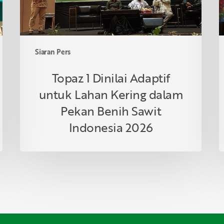
dalam
T
Pekan
K
Benih
S
Sawit
P
Siaran Pers
Indonesia
P
2026
S
Topaz 1 Dinilai Adaptif
R
untuk Lahan Kering dalam
Pekan Benih Sawit
Indonesia 2026