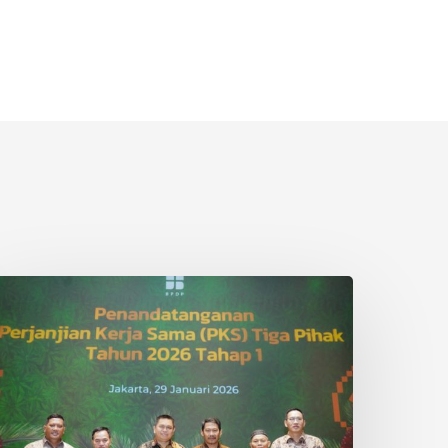
iga
operasi
itra
sian
gri
i
iau