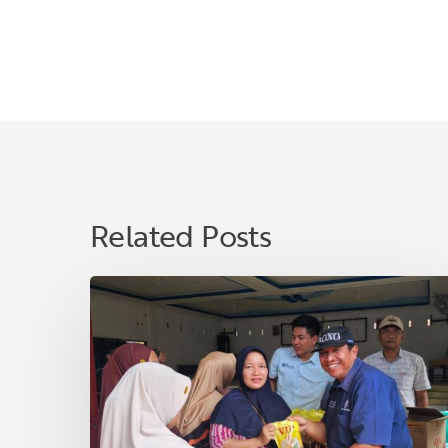
Related Posts
Jelang
Lebaran,
PT
SMA
Salurkan
3.000
Liter