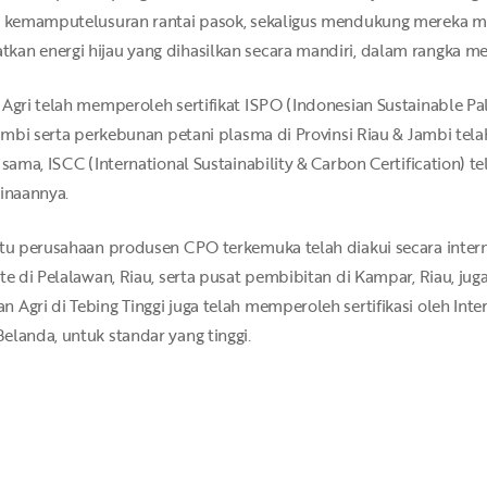
, kemamputelusuran rantai pasok, sekaligus mendukung mereka mem
an energi hijau yang dihasilkan secara mandiri, dalam rangka me
Agri telah memperoleh sertifikat ISPO (Indonesian Sustainable Palm
 Jambi serta perkebunan petani plasma di Provinsi Riau & Jambi te
 sama, ISCC (International Sustainability & Carbon Certification) t
binaannya.
atu perusahaan produsen CPO terkemuka telah diakui secara intern
e di Pelalawan, Riau, serta pusat pembibitan di Kampar, Riau, juga t
Agri di Tebing Tinggi juga telah memperoleh sertifikasi oleh Inter
elanda, untuk standar yang tinggi.