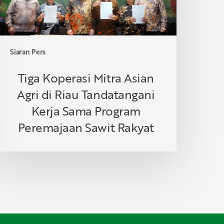
andatangani
erja
ama
rogram
Siaran Pers
eremajaan
awit
Tiga Koperasi Mitra Asian
akyat
Agri di Riau Tandatangani
Kerja Sama Program
Peremajaan Sawit Rakyat