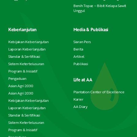
Benih Topaz – Bibit Kelapa Sawit
Unggul
Keberlanjutan
Media & Publikasi
Kebijakan Keberlanjutan
Siaran Pers
Laporan Keberlanjutan
Berita
Standar & Sertifikasi
Artikel
Sistem Ketertelusuran
Publikasi
Program & Inisiatif
Pengaduan
Life at AA
Asian Agri 2030
Plantation Center of Excellence
Asian Agri 2030
Karier
Kebijakan Keberlanjutan
AA Diary
Laporan Keberlanjutan
Standar & Sertifikasi
Sistem Ketertelusuran
Program & Inisiatif