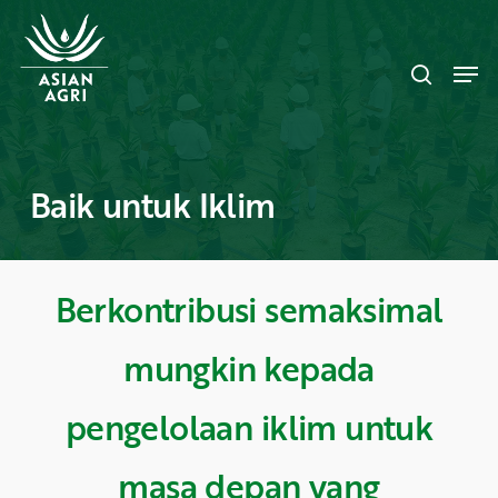
Skip
Menu
to
search
main
Men
content
Baik untuk Iklim
Berkontribusi semaksimal
mungkin kepada
pengelolaan iklim untuk
masa depan yang