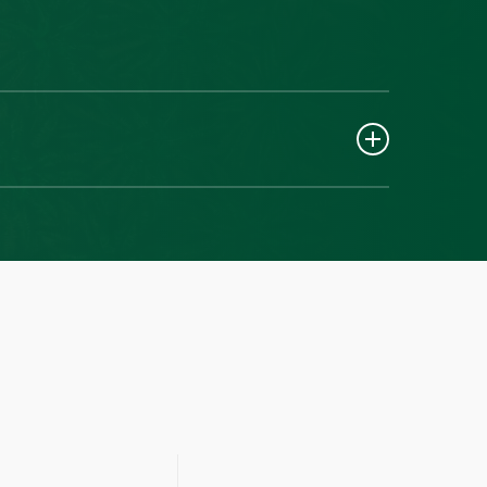
a semua karyawan dan mitranya memegang teguh etika
r tertinggi. Kami telah menetapkan pedoman perilaku yang
, etika, dan tanggung jawab sosial dalam Kode Etik kami.
am bisnis kami, kami juga menetapkan standar praktik
dan antipenipuan secara tegas. Kami juga secara tegas
ekerja anak, pelecehan seksual, dan kekerasan di
rapan nilai-nilai ini, kami berharap dapat melindungi
osikan persamaan hak di antara semua karyawan kami