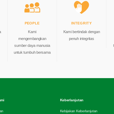
P
EOPLE
I
NTEGRITY
a
Kami
Kami bertindak dengan
mengembangkan
penuh integritas
sumber daya manusia
untuk tumbuh bersama
ami
Keberlanjutan
an
Kebijakan Keberlanjutan