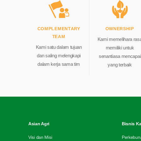
COMPLEMENTARY
O
WNERSHIP
T
EAM
Kami memelihara ras
Kami satu dalam tujuan
memiliki untuk
dan saling melengkapi
senantiasa mencapai
dalam kerja sama tim
yang terbaik
Asian Agri
Bisnis K
Visi dan Misi
Perkebun