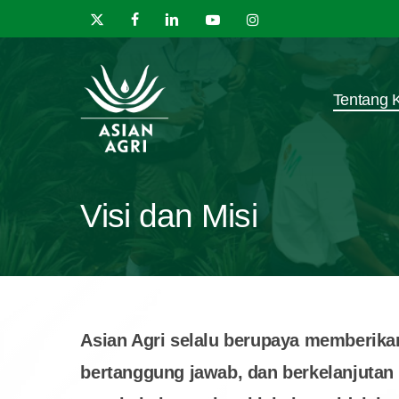
Skip
x-
facebook
linkedin
youtube
instagram
to
twitter
main
content
Tentang 
Visi dan Misi
Asian Agri selalu berupaya memberika
bertanggung jawab, dan berkelanjutan 