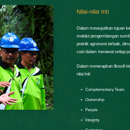
Nilai-nilai Inti
Dalam mewujudkan tujuan ka
melalui pengembangan sumbe
praktik agronomi terbaik, dim
cost dalam merawat setiap p
Dalam menerapkan filosofi in
nilai Inti:
Complementary Team
Ownership
People
Integrity
Customer