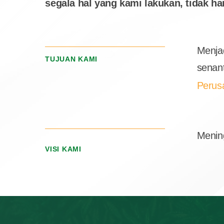
segala hal yang kami lakukan, tidak h
Menjad
Hit enter to search or ESC to close
TUJUAN KAMI
senan
Perus
Menin
VISI KAMI