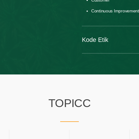
Continuous Improvement
Kode Etik
Asian Agri memastikan bahw
dan integritas dengan standa
jelas terkait profesionalisme
Untuk menjaga integritas dal
antipenyuapan, antikorupsi, 
menolak pembakaran, serta p
TOPICC
lingkungan kerja. Melalui pene
kesejahteraan dan memprom
dan masyarakat luas.