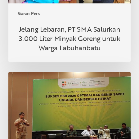
Warga
Labuhanbatu
Siaran Pers
Jelang Lebaran, PT SMA Salurkan
3.000 Liter Minyak Goreng untuk
Warga Labuhanbatu
Topaz
1
Dinilai
Adaptif
untuk
Lahan
Kering
dalam
Pekan