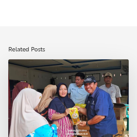
Related Posts
Jelang
Lebaran,
PT
SMA
Salurkan
3.000
Liter
Minyak
Goreng
untuk