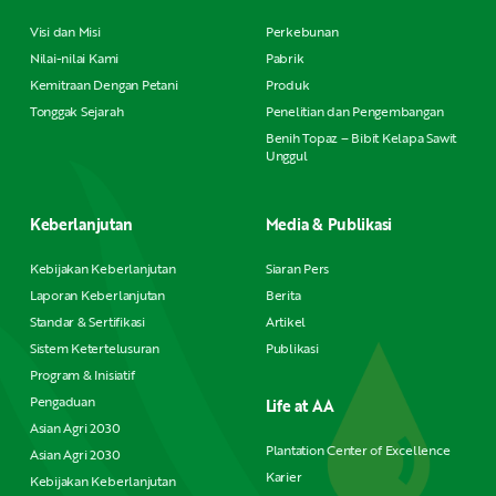
Visi dan Misi
Perkebunan
Nilai-nilai Kami
Pabrik
Kemitraan Dengan Petani
Produk
Tonggak Sejarah
Penelitian dan Pengembangan
Benih Topaz – Bibit Kelapa Sawit
Unggul
Keberlanjutan
Media & Publikasi
Kebijakan Keberlanjutan
Siaran Pers
Laporan Keberlanjutan
Berita
Standar & Sertifikasi
Artikel
Sistem Ketertelusuran
Publikasi
Program & Inisiatif
Pengaduan
Life at AA
Asian Agri 2030
Plantation Center of Excellence
Asian Agri 2030
Karier
Kebijakan Keberlanjutan