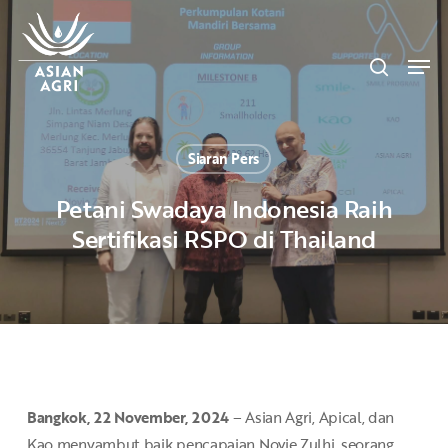
Skip
Menu
to
search
main
Men
content
Siaran Pers
Petani Swadaya Indonesia Raih
Sertifikasi RSPO di Thailand
Bangkok, 22 November, 2024
– Asian Agri, Apical, dan
Kao menyambut baik pencapaian Novie Zulhi, seorang