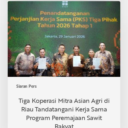
Tiga
Koperasi
Mitra
Asian
Agri
di
Riau
Tandatangani
Kerja
Sama
Program
Peremajaan
Siaran Pers
Sawit
Rakyat
Tiga Koperasi Mitra Asian Agri di
Riau Tandatangani Kerja Sama
Program Peremajaan Sawit
Rakyat