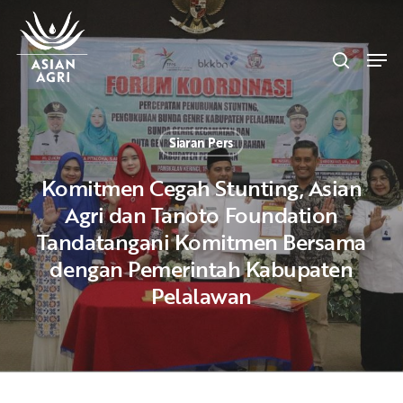
Skip
Menu
to
search
main
Men
content
Siaran Pers
Komitmen Cegah Stunting, Asian
Agri dan Tanoto Foundation
Tandatangani Komitmen Bersama
dengan Pemerintah Kabupaten
Pelalawan