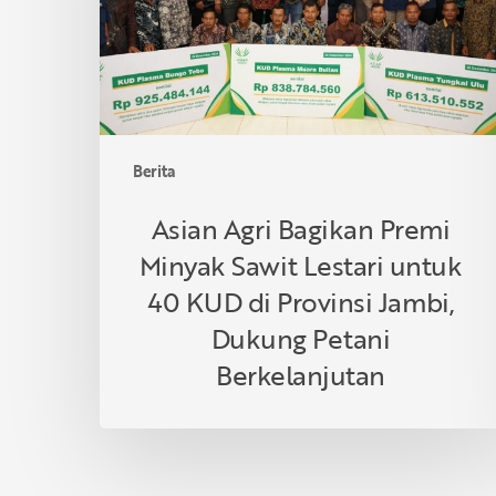
Sawit
Lestari
untuk
40
KUD
di
Berita
Provinsi
Jambi,
Asian Agri Bagikan Premi
Dukung
Minyak Sawit Lestari untuk
Petani
Berkelanjutan
40 KUD di Provinsi Jambi,
Dukung Petani
Berkelanjutan