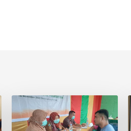
Asian
P
Agri
S
&
I
Tanoto
R
Foundation
S