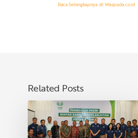
Baca Selengkapnya di: Waspada.co.id
Related Posts
Asian
Agri
Bagikan
Premi
Minyak