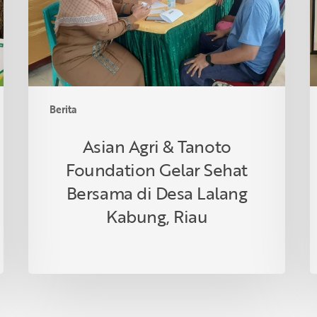
Gelar
R
Sehat
d
Bersama
T
di
Desa
Lalang
Berita
Kabung,
Riau
Asian Agri & Tanoto
Foundation Gelar Sehat
Bersama di Desa Lalang
Kabung, Riau