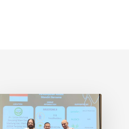
etani
wadaya
ndonesia
aih
ertifikasi