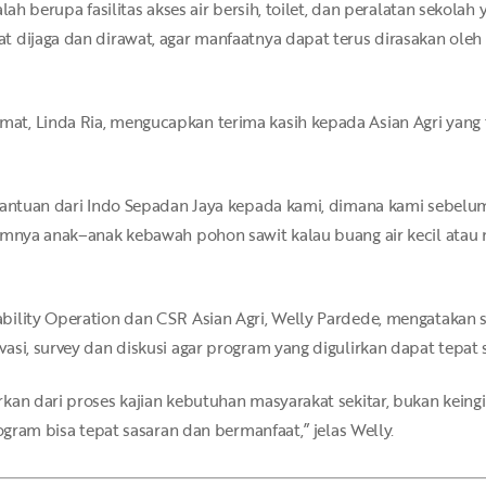
alah berupa fasilitas akses air bersih, toilet, dan peralatan sekol
 dijaga dan dirawat, agar manfaatnya dapat terus dirasakan oleh 
at, Linda Ria, mengucapkan terima kasih kepada Asian Agri yan
bantuan dari Indo Sepadan Jaya kepada kami, dimana kami sebelumn
lumnya anak–anak kebawah pohon sawit kalau buang air kecil atau
bility Operation dan CSR Asian Agri, Welly Pardede, mengatakan
asi, survey dan diskusi agar program yang digulirkan dapat tepat
kan dari proses kajian kebutuhan masyarakat sekitar, bukan kein
ogram bisa tepat sasaran dan bermanfaat,” jelas Welly.