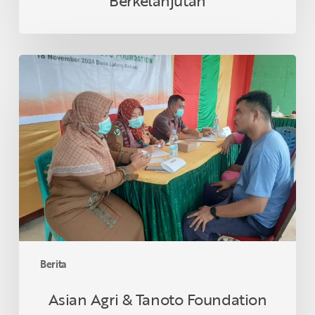
Berkelanjutan
Asian
Agri
&
Tanoto
Foundation
Gelar
Sehat
Bersama
di
Desa
Lalang
Kabung,
Berita
Riau
Asian Agri & Tanoto Foundation