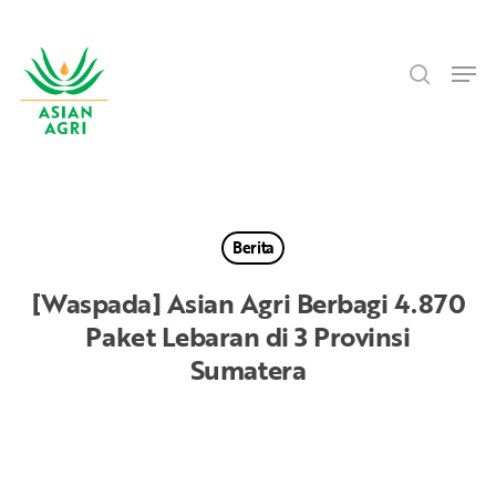
Skip
Menu
to
search
main
Men
content
Berita
[Waspada] Asian Agri Berbagi 4.870
Paket Lebaran di 3 Provinsi
Sumatera