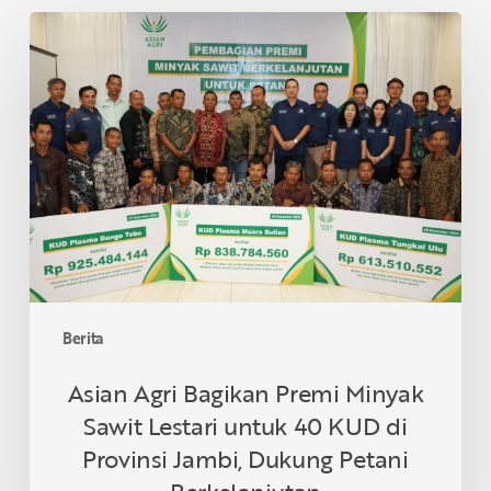
Asian
Agri
Bagikan
Premi
Minyak
Sawit
Lestari
untuk
40
KUD
di
Provinsi
Berita
Jambi,
Dukung
Asian Agri Bagikan Premi Minyak
Petani
Sawit Lestari untuk 40 KUD di
Berkelanjutan
Provinsi Jambi, Dukung Petani