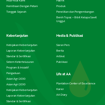
Nilai-nilai Kami
Pabrik
Kemitraan Dengan Petani
Produk
Tonggak Sejarah
Penelitian dan Pengembangan
Benih Topaz – Bibit Kelapa Sawit
Unggul
Keberlanjutan
Media & Publikasi
Kebijakan Keberlanjutan
Siaran Pers
Laporan Keberlanjutan
Berita
Standar & Sertifikasi
Artikel
Sistem Ketertelusuran
Publikasi
Program & Inisiatif
Pengaduan
Life at AA
Asian Agri 2030
Plantation Center of Excellence
Asian Agri 2030
Karier
Kebijakan Keberlanjutan
AA Diary
Laporan Keberlanjutan
Standar & Sertifikasi