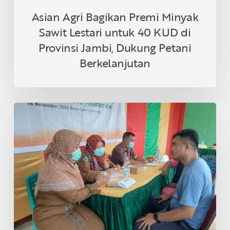
Dukung
Asian Agri Bagikan Premi Minyak
Petani
Sawit Lestari untuk 40 KUD di
Berkelanjutan
Provinsi Jambi, Dukung Petani
Berkelanjutan
Asian
Agri
&
Tanoto
Foundation
Gelar
Sehat
Bersama
di
Desa