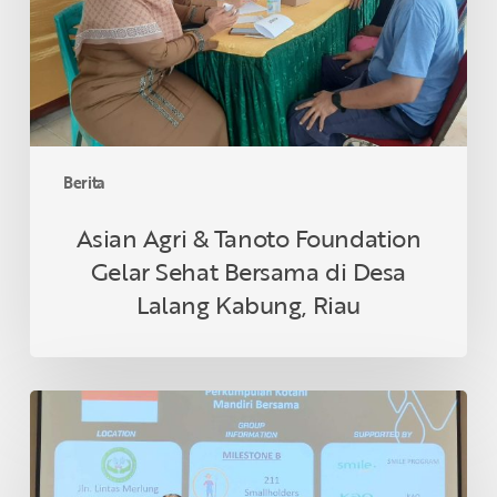
Gelar
Sehat
Bersama
di
Desa
Lalang
Kabung,
Berita
Riau
Asian Agri & Tanoto Foundation
Gelar Sehat Bersama di Desa
Lalang Kabung, Riau
Petani
Swadaya
Indonesia
Raih