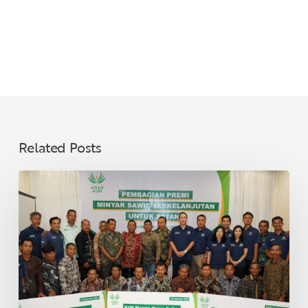
Related Posts
Asian
Agri
Bagikan
Premi
Minyak
Sawit
Lestari
untuk