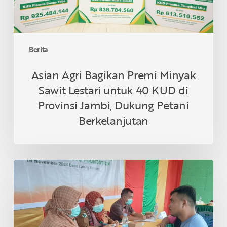
40
KUD
di
Provinsi
Berita
Jambi,
Dukung
Asian Agri Bagikan Premi Minyak
Petani
Sawit Lestari untuk 40 KUD di
Berkelanjutan
Provinsi Jambi, Dukung Petani
Berkelanjutan
Asian
Agri
&
Tanoto
Foundation