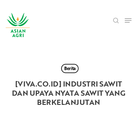
Skip
Menu
to
search
main
Men
content
Berita
[VIVA.CO.ID] INDUSTRI SAWIT
DAN UPAYA NYATA SAWIT YANG
BERKELANJUTAN