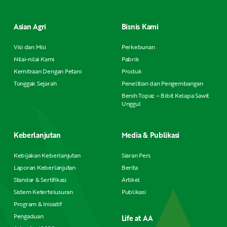
Asian Agri
Bisnis Kami
Visi dan Misi
Perkebunan
Nilai-nilai Kami
Pabrik
Kemitraan Dengan Petani
Produk
Tonggak Sejarah
Penelitian dan Pengembangan
Benih Topaz – Bibit Kelapa Sawit
Unggul
Keberlanjutan
Media & Publikasi
Kebijakan Keberlanjutan
Siaran Pers
Laporan Keberlanjutan
Berita
Standar & Sertifikasi
Artikel
Sistem Ketertelusuran
Publikasi
Program & Inisiatif
Pengaduan
Life at AA