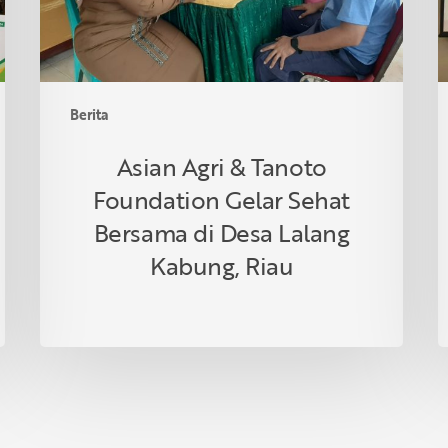
Sehat
d
Bersama
T
di
Desa
Lalang
Berita
Kabung,
Riau
Asian Agri & Tanoto
Foundation Gelar Sehat
Bersama di Desa Lalang
Kabung, Riau