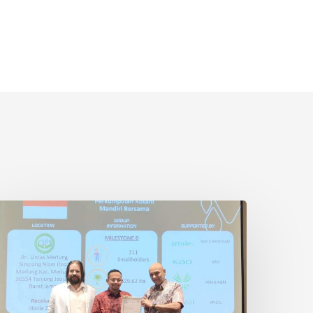
etani
wadaya
ndonesia
aih
ertifikasi
SPO