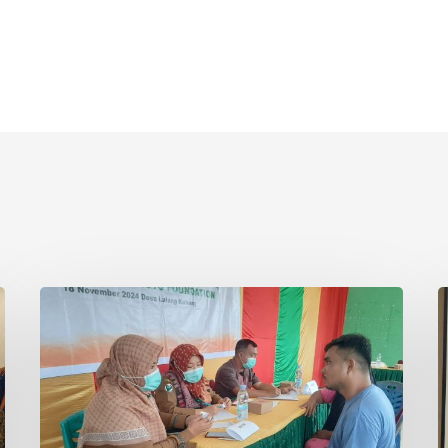
Asian
P
Agri
S
&
I
Tanoto
R
Foundation
S
Gelar
R