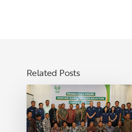
Related Posts
Asian
Agri
Bagikan
Premi
Minyak
Sawit