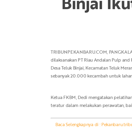
Binjai Ik
Hit enter to search or ESC to close
TRIBUNPEKANBARU.COM, PANGKALAN KERI
dilaksanakan PT Riau Andalan Pulp and 
Desa Teluk Binjai, Kecamatan Teluk Meran
sebanyak 20.000 kecambah untuk lahan 
Ketua FKBM, Dedi mengatakan pelatihan 
teratur dalam melakukan perawatan, b
Baca Selengkapnya di : Pekanbaru.tr