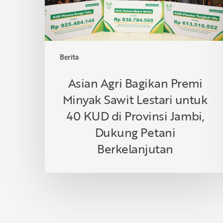
Lestari
untuk
40
KUD
di
Berita
Provinsi
Jambi,
Asian Agri Bagikan Premi
Dukung
Minyak Sawit Lestari untuk
Petani
Berkelanjutan
40 KUD di Provinsi Jambi,
Dukung Petani
Berkelanjutan