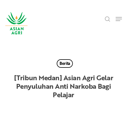
Skip
Menu
to
search
main
Men
content
Berita
[Tribun Medan] Asian Agri Gelar
Penyuluhan Anti Narkoba Bagi
Pelajar