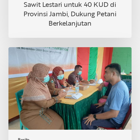
Sawit Lestari untuk 40 KUD di
Berkelanjutan
Provinsi Jambi, Dukung Petani
Berkelanjutan
Asian
Agri
&
Tanoto
Foundation
Gelar
Sehat
Bersama
di
Desa
Lalang
Kabung,
Berita