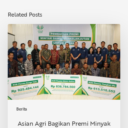
Related Posts
Asian
Agri
Bagikan
Premi
Minyak
Sawit
Lestari
untuk
40
KUD
di
Provinsi
Berita
Jambi,
Dukung
Asian Agri Bagikan Premi Minyak
Petani