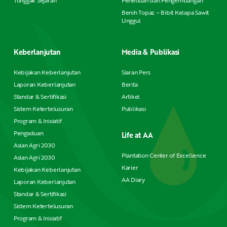
Tonggak Sejarah
Penelitian dan Pengembangan
Benih Topaz – Bibit Kelapa Sawit
Unggul
Keberlanjutan
Media & Publikasi
Kebijakan Keberlanjutan
Siaran Pers
Laporan Keberlanjutan
Berita
Standar & Sertifikasi
Artikel
Sistem Ketertelusuran
Publikasi
Program & Inisiatif
Pengaduan
Life at AA
Asian Agri 2030
Plantation Center of Excellence
Asian Agri 2030
Karier
Kebijakan Keberlanjutan
AA Diary
Laporan Keberlanjutan
Standar & Sertifikasi
Sistem Ketertelusuran
Program & Inisiatif