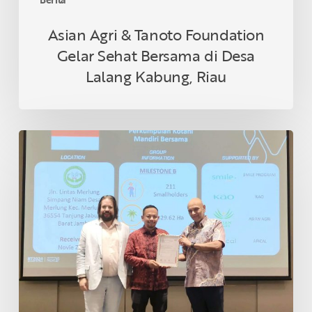
Riau
Asian Agri & Tanoto Foundation
Gelar Sehat Bersama di Desa
Lalang Kabung, Riau
Petani
Swadaya
Indonesia
Raih
Sertifikasi
RSPO
di
Thailand