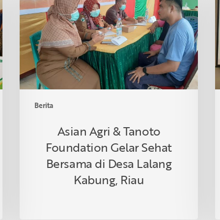
&
I
Tanoto
R
Foundation
S
Gelar
R
Sehat
d
Bersama
T
di
Desa
Lalang
Berita
Kabung,
Riau
Asian Agri & Tanoto
Foundation Gelar Sehat
Bersama di Desa Lalang
Kabung, Riau