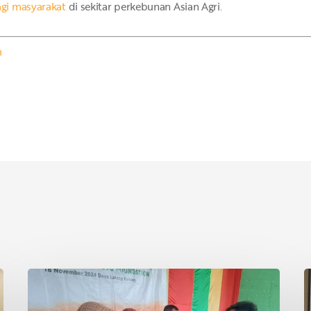
gi masyarakat
di sekitar perkebunan Asian Agri.
m
Asian
P
Agri
S