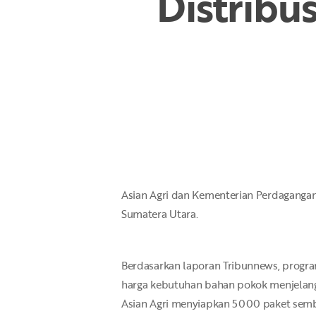
Distribu
Hit enter to search or ESC to close
Asian Agri dan Kementerian Perdagangan
Sumatera Utara.
Berdasarkan laporan Tribunnews, prog
harga kebutuhan bahan pokok menjelang H
Asian Agri menyiapkan 5000 paket semb