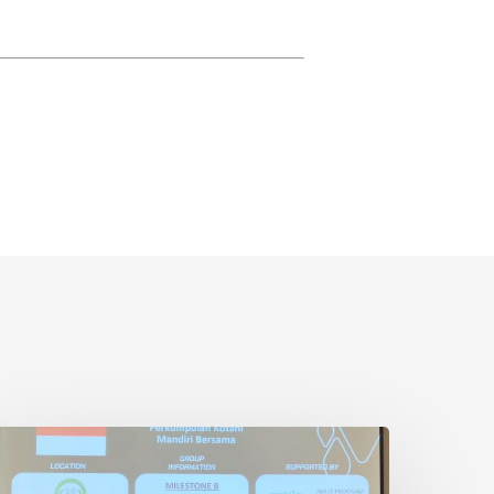
etani
wadaya