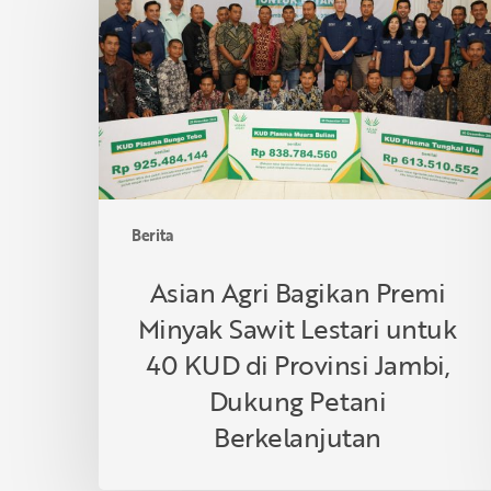
Bagikan
Premi
Minyak
Sawit
Lestari
untuk
40
KUD
di
Berita
Provinsi
Jambi,
Asian Agri Bagikan Premi
Dukung
Minyak Sawit Lestari untuk
Petani
Berkelanjutan
40 KUD di Provinsi Jambi,
Dukung Petani
Berkelanjutan