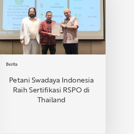
ndonesia
aih
ertifikasi
SPO
i
hailand
Berita
Petani Swadaya Indonesia
Raih Sertifikasi RSPO di
Thailand