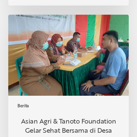
Asian
Agri
&
Tanoto
Foundation
Gelar
Sehat
Bersama
di
Desa
Lalang
Kabung,
Berita
Riau
Asian Agri & Tanoto Foundation
Gelar Sehat Bersama di Desa