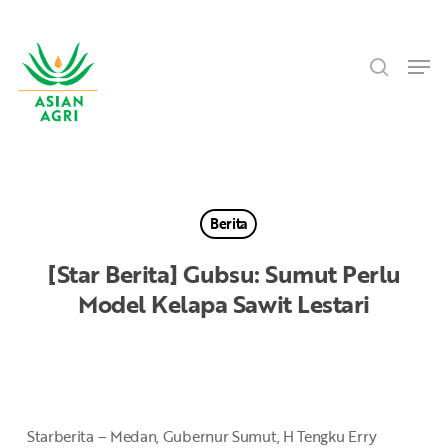
Skip
Menu
to
search
main
Men
content
Berita
[Star Berita] Gubsu: Sumut Perlu
Model Kelapa Sawit Lestari
Starberita – Medan, Gubernur Sumut, H Tengku Erry