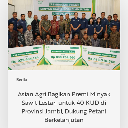
Agri
Bagikan
Premi
Minyak
Sawit
Lestari
untuk
40
KUD
di
Provinsi
Berita
Jambi,
Dukung
Asian Agri Bagikan Premi Minyak
Petani
Sawit Lestari untuk 40 KUD di
Berkelanjutan
Provinsi Jambi, Dukung Petani
Berkelanjutan