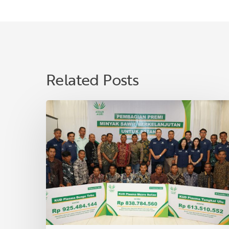
Related Posts
Asian
Agri
Bagikan
Premi
Minyak
Sawit
Lestari
untuk
40
KUD