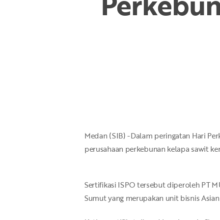
Perkebuna
Hit enter to search or ESC to close
Medan (SIB) -Dalam peringatan Hari Per
perusahaan perkebunan kelapa sawit kemb
Sertifikasi ISPO tersebut diperoleh PT 
Sumut yang merupakan unit bisnis Asian 