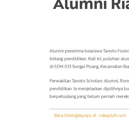
Alumni Ri
Hit enter to search or ESC to close
Alumni penerima beasiswa Tanoto Found
bidang pendidikan. Kali ini, puluhan al
di SDN 013 Sungai Pisang, Kecamatan Bu
Perwakilan Tanoto Scholars Alumni, Ro
pendidikan. Ia menjelaskan dipilihnya 
berpetualang yang belum pernah mereka 
Baca Selengkapnya di : cakaplah.com