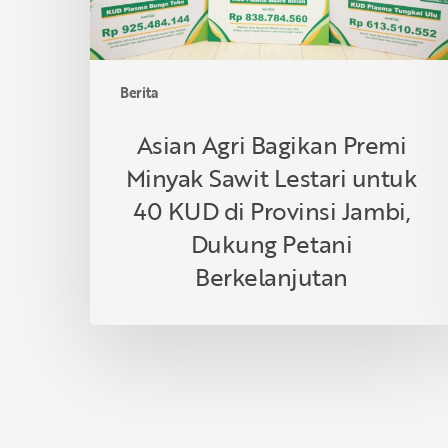
untuk
40
KUD
di
Berita
Provinsi
Jambi,
Asian Agri Bagikan Premi
Dukung
Minyak Sawit Lestari untuk
Petani
Berkelanjutan
40 KUD di Provinsi Jambi,
Dukung Petani
Berkelanjutan