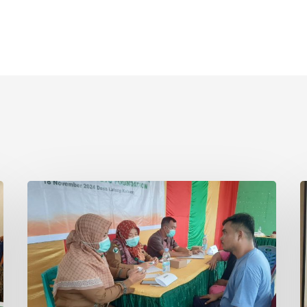
Asian
P
Agri
S
&
I
Tanoto
R
Foundation
S
Gelar
R
Sehat
d