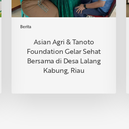
Bersama
T
di
Desa
Lalang
Berita
Kabung,
Riau
Asian Agri & Tanoto
Foundation Gelar Sehat
Bersama di Desa Lalang
Kabung, Riau