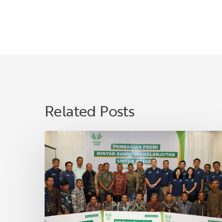
Related Posts
Asian
Agri
Bagikan
Premi
Minyak
Sawit
Lestari