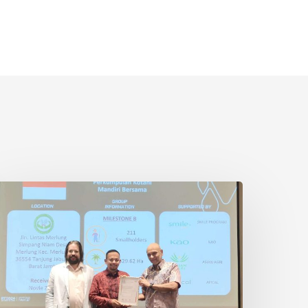
etani
wadaya
ndonesia
aih
ertifikasi
SPO
i