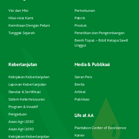
Visi dan Misi
Perkebunan
Nilai-nilai Kami
Pabrik
Kemitraan Dengan Petani
Produk
Tonggak Sejarah
Penelitian dan Pengembangan
Benih Topaz – Bibit Kelapa Sawit
Unggul
Keberlanjutan
Media & Publikasi
Kebijakan Keberlanjutan
Siaran Pers
Laporan Keberlanjutan
Berita
Standar & Sertifikasi
Artikel
Sistem Ketertelusuran
Publikasi
Program & Inisiatif
Pengaduan
Life at AA
Asian Agri 2030
Plantation Center of Excellence
Asian Agri 2030
Karier
Kebijakan Keberlanjutan