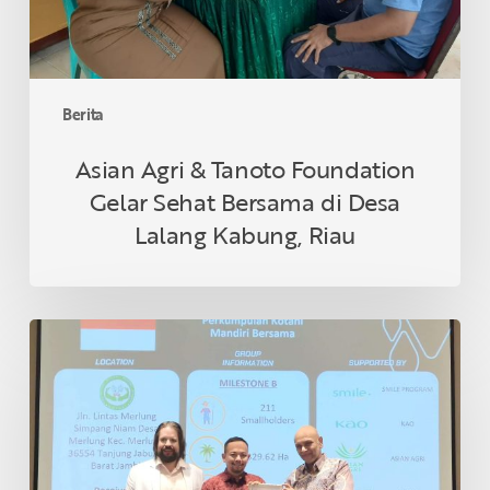
di
Desa
Lalang
Kabung,
Berita
Riau
Asian Agri & Tanoto Foundation
Gelar Sehat Bersama di Desa
Lalang Kabung, Riau
Petani
Swadaya
Indonesia
Raih
Sertifikasi
RSPO