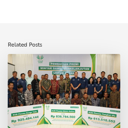
Related Posts
Asian
Agri
Bagikan
Premi
Minyak
Sawit
Lestari
untuk
40
KUD