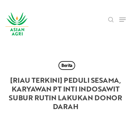
Skip
Menu
to
search
main
Men
content
Berita
[RIAU TERKINI] PEDULI SESAMA,
KARYAWAN PT INTI INDOSAWIT
SUBUR RUTIN LAKUKAN DONOR
DARAH