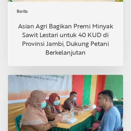
di
Provinsi
Berita
Jambi,
Dukung
Asian Agri Bagikan Premi Minyak
Petani
Sawit Lestari untuk 40 KUD di
Berkelanjutan
Provinsi Jambi, Dukung Petani
Berkelanjutan
Asian
Agri
&
Tanoto
Foundation
Gelar
Sehat
Bersama