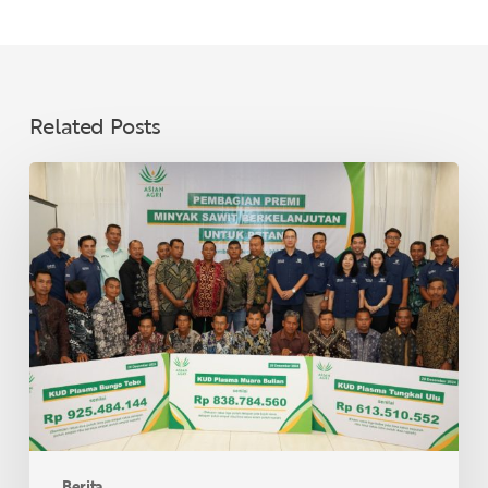
Related Posts
Asian
Agri
Bagikan
Premi
Minyak
Sawit
Lestari
untuk
40
KUD
di
Provinsi
Berita