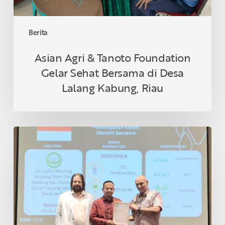
Desa
Lalang
Kabung,
Berita
Riau
Asian Agri & Tanoto Foundation
Gelar Sehat Bersama di Desa
Lalang Kabung, Riau
Petani
Swadaya
Indonesia
Raih
Sertifikasi
RSPO
di
Thailand