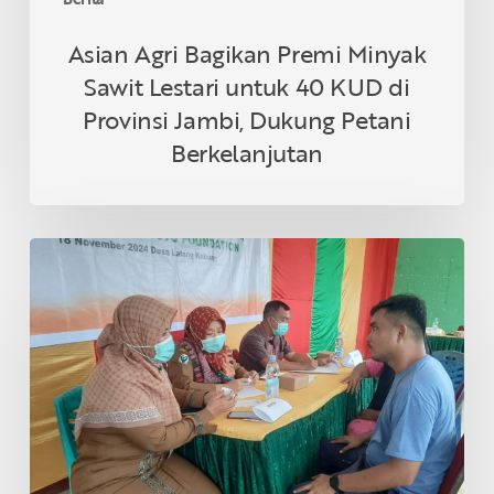
Jambi,
Dukung
Asian Agri Bagikan Premi Minyak
Petani
Sawit Lestari untuk 40 KUD di
Berkelanjutan
Provinsi Jambi, Dukung Petani
Berkelanjutan
Asian
Agri
&
Tanoto
Foundation
Gelar
Sehat
Bersama
di