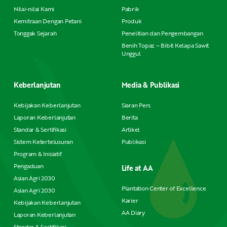
Nilai-nilai Kami
Pabrik
Kemitraan Dengan Petani
Produk
Tonggak Sejarah
Penelitian dan Pengembangan
Benih Topaz – Bibit Kelapa Sawit
Unggul
Keberlanjutan
Media & Publikasi
Kebijakan Keberlanjutan
Siaran Pers
Laporan Keberlanjutan
Berita
Standar & Sertifikasi
Artikel
Sistem Ketertelusuran
Publikasi
Program & Inisiatif
Pengaduan
Life at AA
Asian Agri 2030
Plantation Center of Excellence
Asian Agri 2030
Karier
Kebijakan Keberlanjutan
AA Diary
Laporan Keberlanjutan
Standar & Sertifikasi