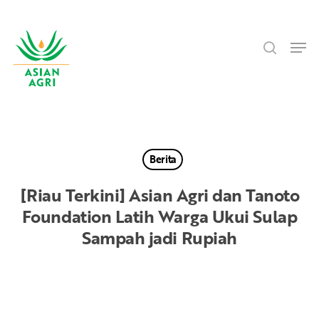
Skip
Menu
to
search
main
Men
content
Berita
[Riau Terkini] Asian Agri dan Tanoto
Foundation Latih Warga Ukui Sulap
Sampah jadi Rupiah