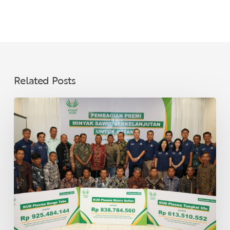
Related Posts
Asian
Agri
Bagikan
Premi
Minyak
Sawit
Lestari
untuk
40
KUD