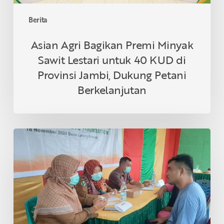
di
Provinsi
Berita
Jambi,
Dukung
Asian Agri Bagikan Premi Minyak
Petani
Sawit Lestari untuk 40 KUD di
Berkelanjutan
Provinsi Jambi, Dukung Petani
Berkelanjutan
Asian
Agri
&
Tanoto
Foundation
Gelar
Sehat
Bersama