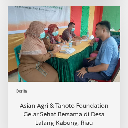
Asian
Agri
&
Tanoto
Foundation
Gelar
Sehat
Bersama
di
Desa
Lalang
Kabung,
Berita
Riau
Asian Agri & Tanoto Foundation
Gelar Sehat Bersama di Desa
Lalang Kabung, Riau