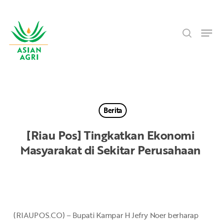
Skip
Menu
to
search
main
Men
content
Berita
[Riau Pos] Tingkatkan Ekonomi
Masyarakat di Sekitar Perusahaan
(RIAUPOS.CO) – Bupati Kampar H Jefry Noer berharap