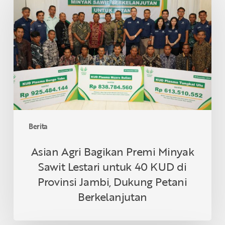
Bagikan
Premi
Minyak
Sawit
Lestari
untuk
40
KUD
di
Provinsi
Berita
Jambi,
Dukung
Asian Agri Bagikan Premi Minyak
Petani
Sawit Lestari untuk 40 KUD di
Berkelanjutan
Provinsi Jambi, Dukung Petani
Berkelanjutan