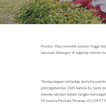
Hit enter to search or ESC to close
Provinsi Riau memiliki potensi tinggi te
haruslah dibangun di segenap elemen ban
“Kesiapsiagaan terhadap karhutla pentin
pencegahannya. Oleh karena itu, kami m
mereka lakukan dalam rangka mencegah te
SD swasta Permata Peranap di GOR PT Ri