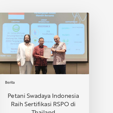
etani
wadaya
ndonesia
aih
ertifikasi
SPO
i
hailand
Berita
Petani Swadaya Indonesia
Raih Sertifikasi RSPO di
Thailand