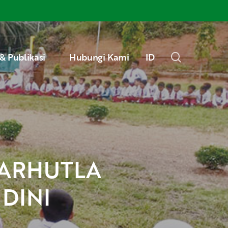
Menu
search
& Publikasi
Hubungi Kami
ID
DINI