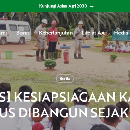
Kunjungi Asian Agri 2030
ami
Bisnis
Keberlanjutan
Life at AA
Media 
Berita
US DIBANGUN SEJAK 