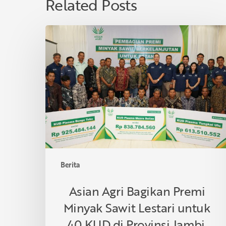
Related Posts
Asian
Agri
Bagikan
Premi
Minyak
Sawit
Lestari
untuk
40
KUD
di
Berita
Provinsi
Jambi,
Asian Agri Bagikan Premi
Dukung
Minyak Sawit Lestari untuk
Petani
Berkelanjutan
40 KUD di Provinsi Jambi,