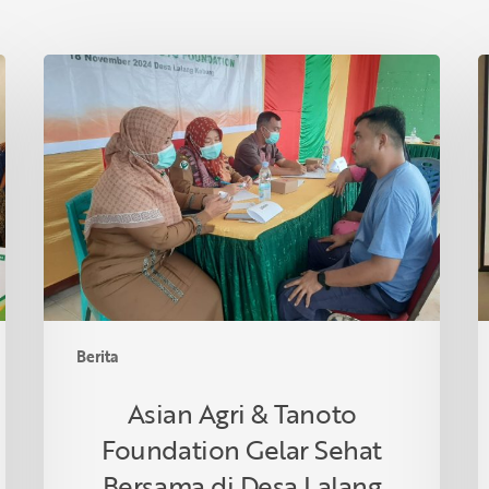
Asian
P
Agri
S
&
I
Tanoto
R
Foundation
S
Gelar
R
Sehat
d
Bersama
T
di
Desa
Lalang
Berita
Kabung,
Riau
Asian Agri & Tanoto
Foundation Gelar Sehat
Bersama di Desa Lalang