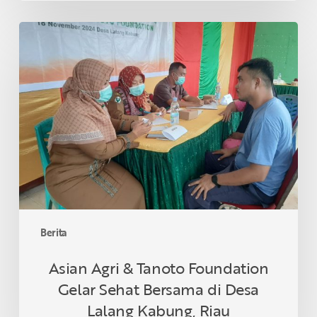
Asian
Agri
&
Tanoto
Foundation
Gelar
Sehat
Bersama
di
Desa
Lalang
Kabung,
Berita
Riau
Asian Agri & Tanoto Foundation
Gelar Sehat Bersama di Desa
Lalang Kabung, Riau