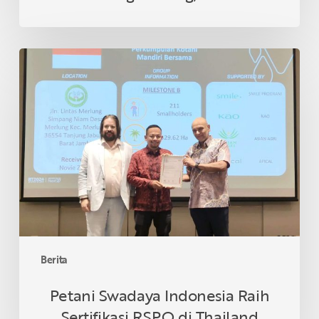
Petani
Swadaya
Indonesia
Raih
Sertifikasi
RSPO
di
Thailand
Berita
Petani Swadaya Indonesia Raih
Sertifikasi RSPO di Thailand