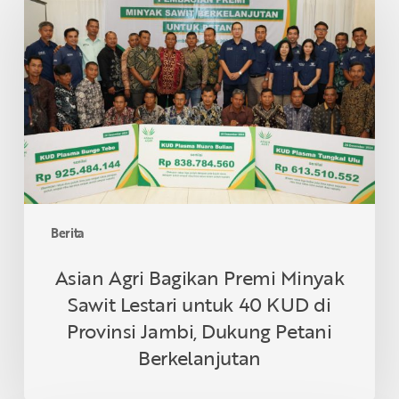
Agri
Bagikan
Premi
Minyak
Sawit
Lestari
untuk
40
KUD
di
Provinsi
Berita
Jambi,
Dukung
Asian Agri Bagikan Premi Minyak
Petani
Sawit Lestari untuk 40 KUD di
Berkelanjutan
Provinsi Jambi, Dukung Petani
Berkelanjutan