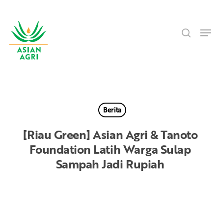
Skip
Menu
to
search
main
Men
content
Berita
[Riau Green] Asian Agri & Tanoto
Foundation Latih Warga Sulap
Sampah Jadi Rupiah