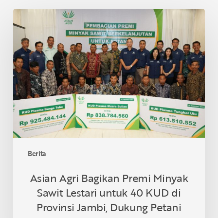
Asian
Agri
Bagikan
Premi
Minyak
Sawit
Lestari
untuk
40
KUD
di
Provinsi
Berita
Jambi,
Dukung
Asian Agri Bagikan Premi Minyak
Petani
Sawit Lestari untuk 40 KUD di
Berkelanjutan
Provinsi Jambi, Dukung Petani