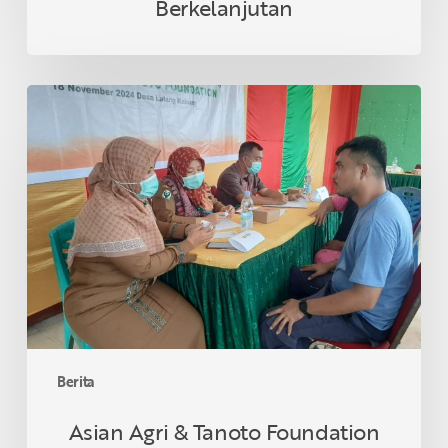
Berkelanjutan
Asian
Agri
&
Tanoto
Foundation
Gelar
Sehat
Bersama
di
Desa
Lalang
Kabung,
Berita
Riau
Asian Agri & Tanoto Foundation