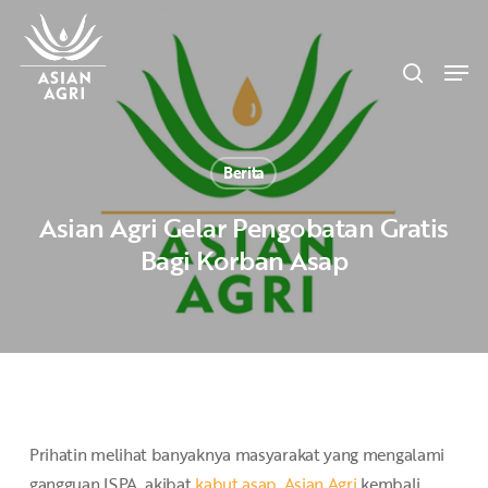
Skip
Menu
to
search
main
Men
content
Berita
Asian Agri Gelar Pengobatan Gratis
Bagi Korban Asap
Prihatin melihat banyaknya masyarakat yang mengalami
gangguan ISPA, akibat
kabut asap
,
Asian Agri
kembali