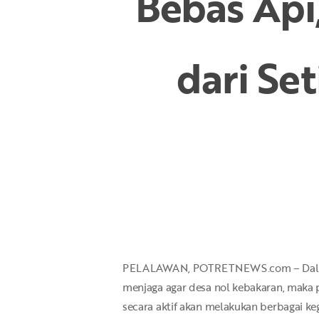
Bebas Api
dari Se
Hit enter to search or ESC to close
PELALAWAN, POTRETNEWS.com – Dalam ra
menjaga agar desa nol kebakaran, maka 
secara aktif akan melakukan berbagai keg