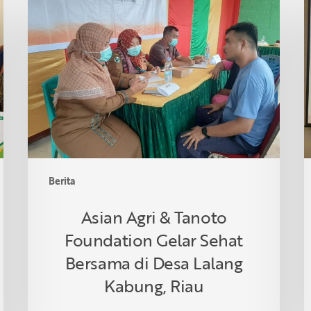
Agri
S
&
I
Tanoto
R
Foundation
S
Gelar
R
Sehat
d
Bersama
T
di
Desa
Lalang
Berita
Kabung,
Riau
Asian Agri & Tanoto
Foundation Gelar Sehat
Bersama di Desa Lalang
Kabung, Riau