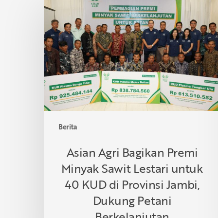
Agri
Bagikan
Premi
Minyak
Sawit
Lestari
untuk
40
KUD
di
Berita
Provinsi
Jambi,
Asian Agri Bagikan Premi
Dukung
Minyak Sawit Lestari untuk
Petani
Berkelanjutan
40 KUD di Provinsi Jambi,
Dukung Petani
Berkelanjutan