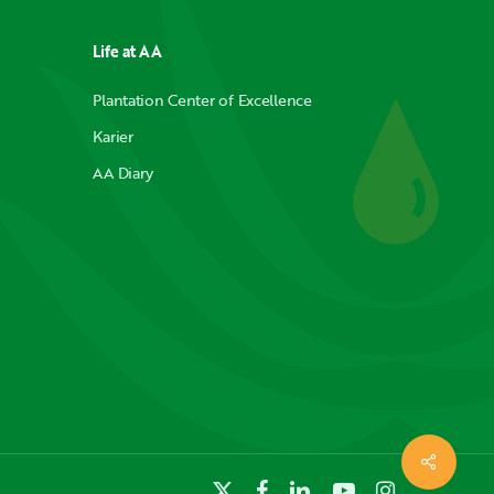
Life at AA
Plantation Center of Excellence
Karier
AA Diary
x-
facebook
linkedin
youtube
instagram