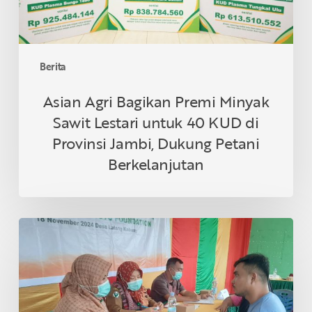
40
KUD
di
Provinsi
Berita
Jambi,
Dukung
Asian Agri Bagikan Premi Minyak
Petani
Sawit Lestari untuk 40 KUD di
Berkelanjutan
Provinsi Jambi, Dukung Petani
Berkelanjutan
Asian
Agri
&
Tanoto
Foundation