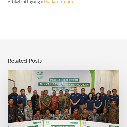
Artikel ini tayang di
hariansib.com
.
Related Posts
Asian
Agri
Bagikan
Premi
Minyak
Sawit
Lestari
untuk