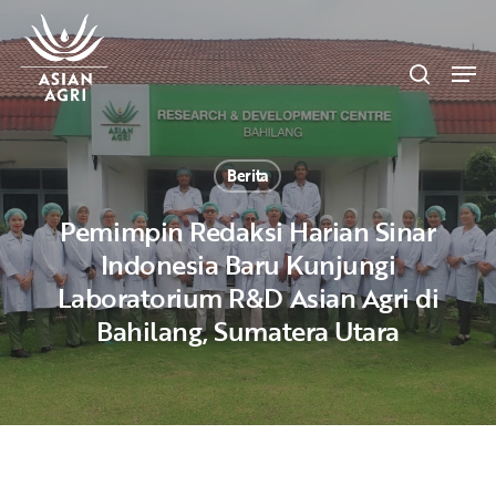
Skip
Menu
to
search
main
Men
content
Berita
Pemimpin Redaksi Harian Sinar
Indonesia Baru Kunjungi
Laboratorium R&D Asian Agri di
Bahilang, Sumatera Utara