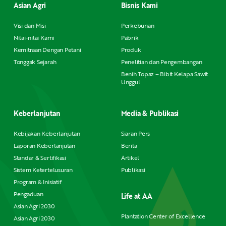
Asian Agri
Bisnis Kami
Visi dan Misi
Perkebunan
Nilai-nilai Kami
Pabrik
Kemitraan Dengan Petani
Produk
Tonggak Sejarah
Penelitian dan Pengembangan
Benih Topaz – Bibit Kelapa Sawit
Unggul
Keberlanjutan
Media & Publikasi
Kebijakan Keberlanjutan
Siaran Pers
Laporan Keberlanjutan
Berita
Standar & Sertifikasi
Artikel
Sistem Ketertelusuran
Publikasi
Program & Inisiatif
Pengaduan
Life at AA
Asian Agri 2030
Plantation Center of Excellence
Asian Agri 2030