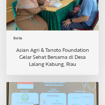
Gelar
Sehat
Bersama
di
Desa
Lalang
Kabung,
Berita
Riau
Asian Agri & Tanoto Foundation
Gelar Sehat Bersama di Desa
Lalang Kabung, Riau
Petani
Swadaya
Indonesia
Raih