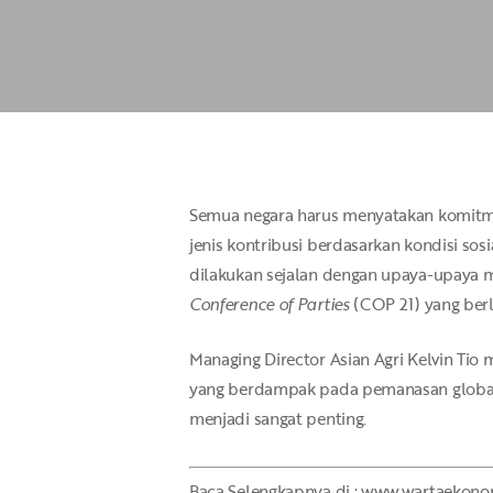
Hit enter to search or ESC to close
Semua negara harus menyatakan komitme
jenis kontribusi berdasarkan kondisi so
dilakukan sejalan dengan upaya-upaya m
Conference of Parties
(COP 21) yang berl
Managing Director Asian Agri Kelvin Tio
yang berdampak pada pemanasan global
menjadi sangat penting.
Baca Selengkapnya di : www.wartaekonom