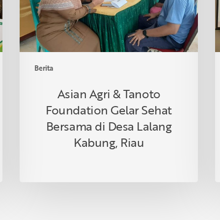
Sehat
d
Bersama
T
di
Desa
Lalang
Berita
Kabung,
Riau
Asian Agri & Tanoto
Foundation Gelar Sehat
Bersama di Desa Lalang
Kabung, Riau