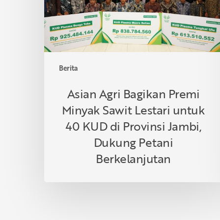
Lestari
untuk
40
KUD
di
Berita
Provinsi
Jambi,
Asian Agri Bagikan Premi
Dukung
Minyak Sawit Lestari untuk
Petani
Berkelanjutan
40 KUD di Provinsi Jambi,
Dukung Petani
Berkelanjutan