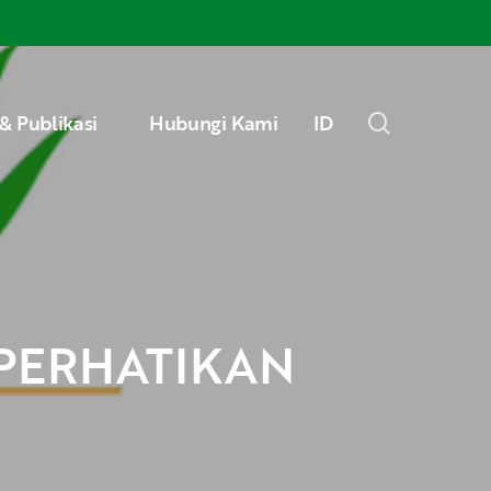
Menu
search
& Publikasi
Hubungi Kami
ID