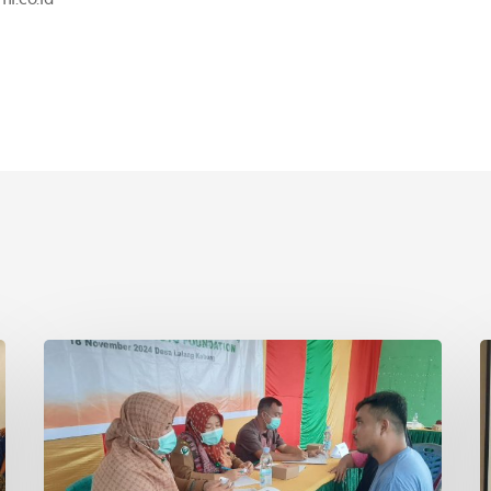
Asian
P
Agri
S
&
I
Tanoto
R
Foundation
S
Gelar
R