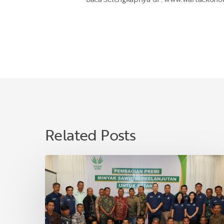
Related Posts
Asian
Agri
Bagikan
Premi
Minyak
Sawit