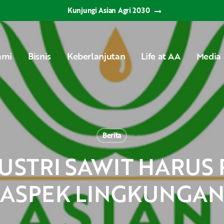
Kunjungi Asian Agri 2030
ami
Bisnis
Keberlanjutan
Life at AA
Media 
Berita
ASPEK LINGKUNGAN