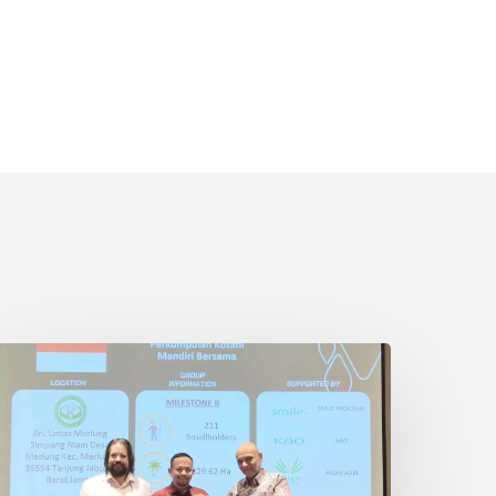
etani
wadaya
ndonesia
aih
ertifikasi
SPO