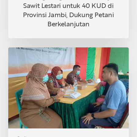
Petani
Sawit Lestari untuk 40 KUD di
Berkelanjutan
Provinsi Jambi, Dukung Petani
Berkelanjutan
Asian
Agri
&
Tanoto
Foundation
Gelar
Sehat
Bersama
di
Desa
Lalang
Kabung,