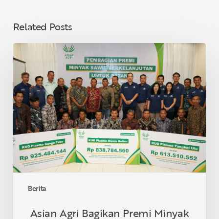
Related Posts
Asian
Agri
Bagikan
Premi
Minyak
Sawit
Lestari
untuk
40
KUD
di
Provinsi
Berita
Jambi,
Dukung
Asian Agri Bagikan Premi Minyak