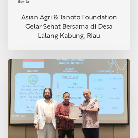
Berita
Riau
Asian Agri & Tanoto Foundation
Gelar Sehat Bersama di Desa
Lalang Kabung, Riau
Petani
Swadaya
Indonesia
Raih
Sertifikasi
RSPO
di
Thailand