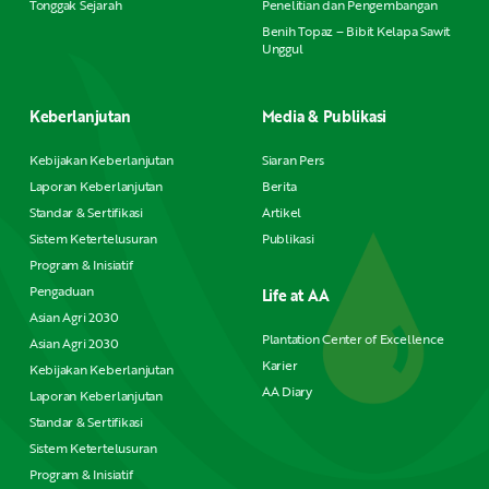
Tonggak Sejarah
Penelitian dan Pengembangan
Benih Topaz – Bibit Kelapa Sawit
Unggul
Keberlanjutan
Media & Publikasi
Kebijakan Keberlanjutan
Siaran Pers
Laporan Keberlanjutan
Berita
Standar & Sertifikasi
Artikel
Sistem Ketertelusuran
Publikasi
Program & Inisiatif
Pengaduan
Life at AA
Asian Agri 2030
Plantation Center of Excellence
Asian Agri 2030
Karier
Kebijakan Keberlanjutan
AA Diary
Laporan Keberlanjutan
Standar & Sertifikasi
Sistem Ketertelusuran
Program & Inisiatif