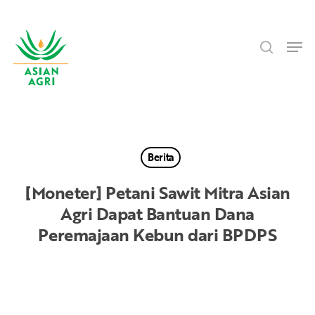
Skip
Menu
to
search
main
Men
content
Berita
[Moneter] Petani Sawit Mitra Asian
Agri Dapat Bantuan Dana
Peremajaan Kebun dari BPDPS