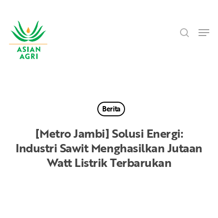
Skip
Menu
to
search
main
Men
content
Berita
[Metro Jambi] Solusi Energi:
Industri Sawit Menghasilkan Jutaan
Watt Listrik Terbarukan