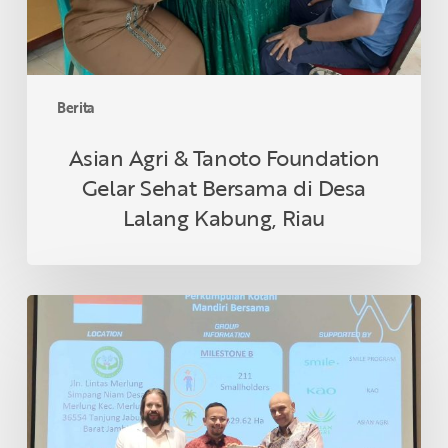
di
Desa
Lalang
Kabung,
Berita
Riau
Asian Agri & Tanoto Foundation
Gelar Sehat Bersama di Desa
Lalang Kabung, Riau
Petani
Swadaya
Indonesia
Raih
Sertifikasi
RSPO