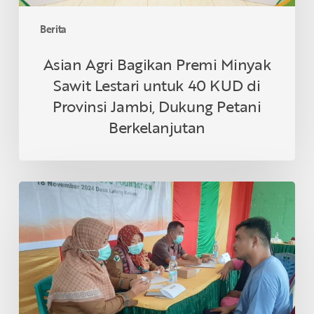
di
Provinsi
Berita
Jambi,
Dukung
Asian Agri Bagikan Premi Minyak
Petani
Sawit Lestari untuk 40 KUD di
Berkelanjutan
Provinsi Jambi, Dukung Petani
Berkelanjutan
Asian
Agri
&
Tanoto
Foundation
Gelar
Sehat
Bersama