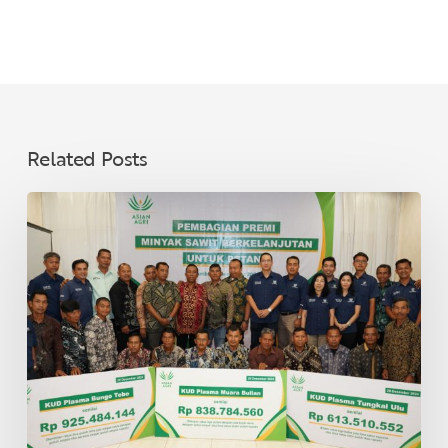
Related Posts
Asian
Agri
Bagikan
Premi
Minyak
Sawit
Lestari
untuk
40
KUD