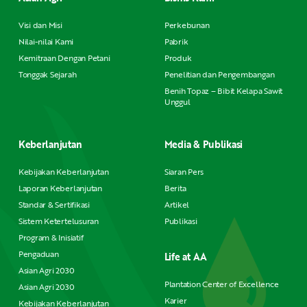
Visi dan Misi
Perkebunan
Nilai-nilai Kami
Pabrik
Kemitraan Dengan Petani
Produk
Tonggak Sejarah
Penelitian dan Pengembangan
Benih Topaz – Bibit Kelapa Sawit
Unggul
Keberlanjutan
Media & Publikasi
Kebijakan Keberlanjutan
Siaran Pers
Laporan Keberlanjutan
Berita
Standar & Sertifikasi
Artikel
Sistem Ketertelusuran
Publikasi
Program & Inisiatif
Pengaduan
Life at AA
Asian Agri 2030
Plantation Center of Excellence
Asian Agri 2030
Karier
Kebijakan Keberlanjutan