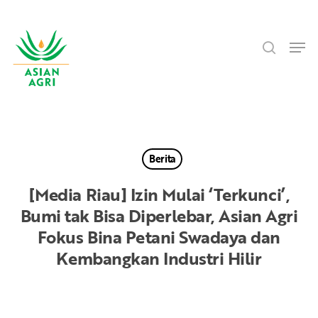
Skip
Menu
to
search
main
Men
content
Berita
[Media Riau] Izin Mulai ‘Terkunci’,
Bumi tak Bisa Diperlebar, Asian Agri
Fokus Bina Petani Swadaya dan
Kembangkan Industri Hilir