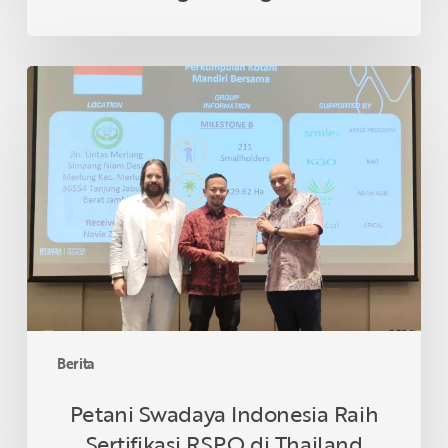
Petani
Swadaya
Indonesia
Raih
Sertifikasi
RSPO
di
Thailand
Berita
Petani Swadaya Indonesia Raih
Sertifikasi RSPO di Thailand