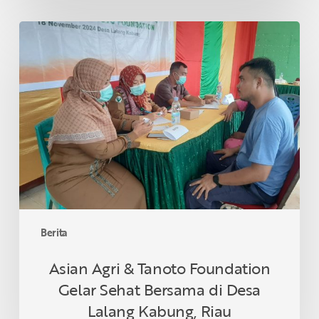
Asian
Agri
&
Tanoto
Foundation
Gelar
Sehat
Bersama
di
Desa
Lalang
Kabung,
Berita
Riau
Asian Agri & Tanoto Foundation
Gelar Sehat Bersama di Desa
Lalang Kabung, Riau