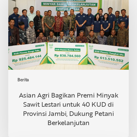
Bagikan
Premi
Minyak
Sawit
Lestari
untuk
40
KUD
di
Provinsi
Berita
Jambi,
Dukung
Asian Agri Bagikan Premi Minyak
Petani
Sawit Lestari untuk 40 KUD di
Berkelanjutan
Provinsi Jambi, Dukung Petani
Berkelanjutan