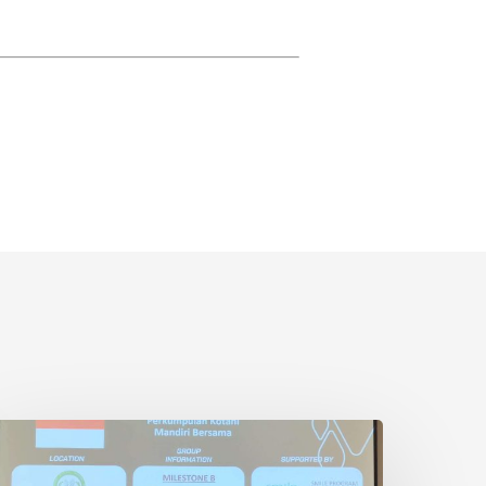
etani
wadaya