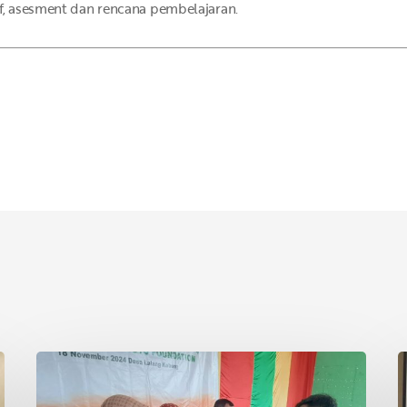
if, asesment dan rencana pembelajaran.
Asian
P
Agri
S