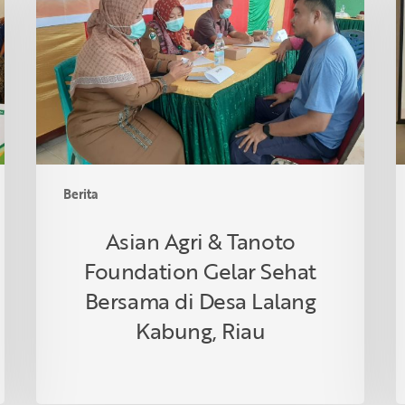
&
I
Tanoto
R
Foundation
S
Gelar
R
Sehat
d
Bersama
T
di
Desa
Lalang
Berita
Kabung,
Riau
Asian Agri & Tanoto
Foundation Gelar Sehat
Bersama di Desa Lalang
Kabung, Riau