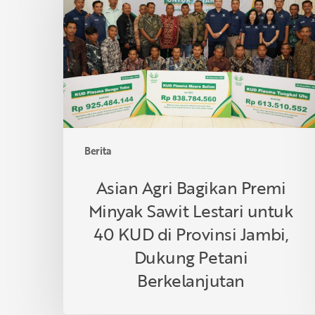
Bagikan
Premi
Minyak
Sawit
Lestari
untuk
40
KUD
di
Berita
Provinsi
Jambi,
Asian Agri Bagikan Premi
Dukung
Minyak Sawit Lestari untuk
Petani
Berkelanjutan
40 KUD di Provinsi Jambi,
Dukung Petani
Berkelanjutan