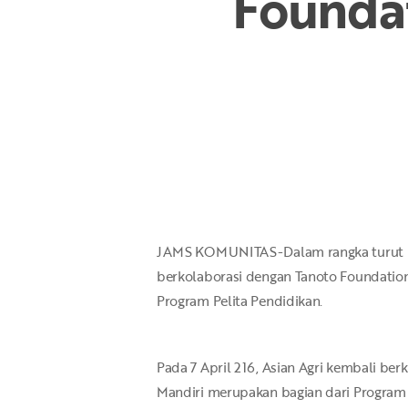
Founda
Hit enter to search or ESC to close
JAMS KOMUNITAS-Dalam rangka turut mewu
berkolaborasi dengan Tanoto Foundation
Program Pelita Pendidikan.
Pada 7 April 216, Asian Agri kembali be
Mandiri merupakan bagian dari Program 