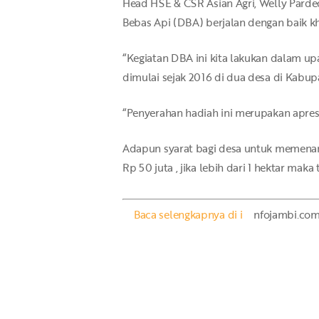
Head HSE & CSR Asian Agri, Welly Par
Bebas Api (DBA) berjalan dengan baik k
“Kegiatan DBA ini kita lakukan dalam upa
dimulai sejak 2016 di dua desa di Kabupa
“Penyerahan hadiah ini merupakan apresi
Adapun syarat bagi desa untuk memenangk
Rp 50 juta , jika lebih dari 1 hektar ma
Baca selengkapnya di i
nfojambi.co