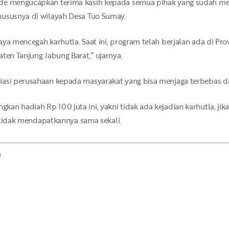
dede mengucapkan terima kasih kepada semua pihak yang sudah
hususnya di wilayah Desa Tuo Sumay.
ya mencegah karhutla. Saat ini, program telah berjalan ada di Pro
ten Tanjung Jabung Barat,” ujarnya.
asi perusahaan kepada masyarakat yang bisa menjaga terbebas dari
an hadiah Rp 100 juta ini, yakni tidak ada kejadian karhutla, jik
ka tidak mendapatkannya sama sekali.
m