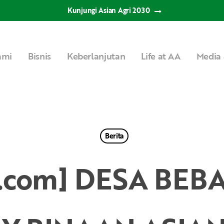
Kunjungi Asian Agri 2030
ami
Bisnis
Keberlanjutan
Life at AA
Media 
Berita