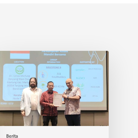
etani
wadaya
ndonesia
aih
ertifikasi
SPO
i
hailand
Berita