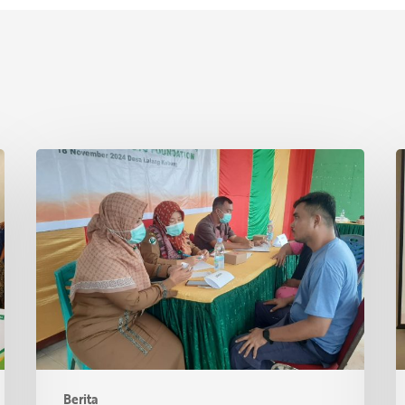
Asian
P
Agri
S
&
I
Tanoto
R
Foundation
S
Gelar
R
Sehat
d
Bersama
T
di
Desa
Lalang
Berita