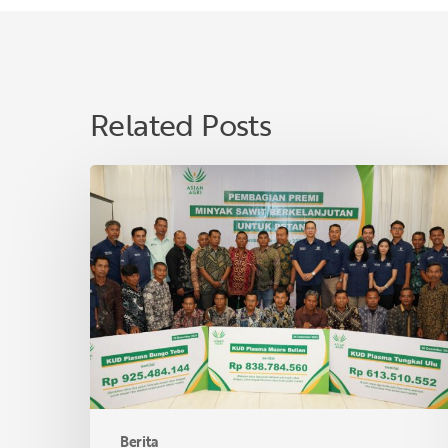
Related Posts
Asian
Agri
Bagikan
Premi
Minyak
Sawit
Lestari
untuk
40
KUD
di
Berita