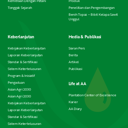
Kemitraan Dengan Petani
Produk
Tonggak Sejarah
Penelitian dan Pengembangan
Benih Topaz – Bibit Kelapa Sawit
Unggul
Keberlanjutan
Media & Publikasi
Kebijakan Keberlanjutan
Siaran Pers
Laporan Keberlanjutan
Berita
Standar & Sertifikasi
Artikel
Sistem Ketertelusuran
Publikasi
Program & Inisiatif
Pengaduan
Life at AA
Asian Agri 2030
Plantation Center of Excellence
Asian Agri 2030
Karier
Kebijakan Keberlanjutan
AA Diary
Laporan Keberlanjutan
Standar & Sertifikasi
Sistem Ketertelusuran