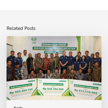
Related Posts
Asian
Agri
Bagikan
Premi
Minyak
Sawit
Lestari
untuk
40
KUD
di
Provinsi
Berita