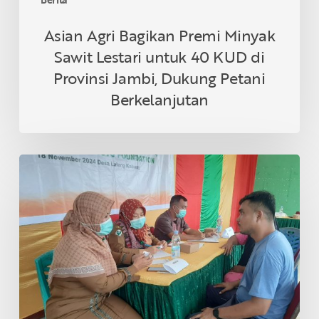
Jambi,
Dukung
Asian Agri Bagikan Premi Minyak
Petani
Sawit Lestari untuk 40 KUD di
Berkelanjutan
Provinsi Jambi, Dukung Petani
Berkelanjutan
Asian
Agri
&
Tanoto
Foundation
Gelar
Sehat
Bersama
di