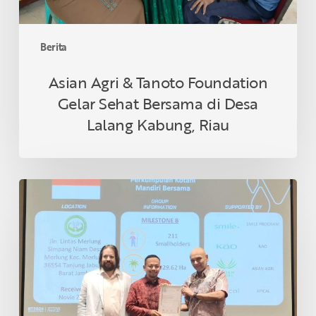
Desa
Lalang
Kabung,
Berita
Riau
Asian Agri & Tanoto Foundation
Gelar Sehat Bersama di Desa
Lalang Kabung, Riau
Petani
Swadaya
Indonesia
Raih
Sertifikasi
RSPO
di
Thailand