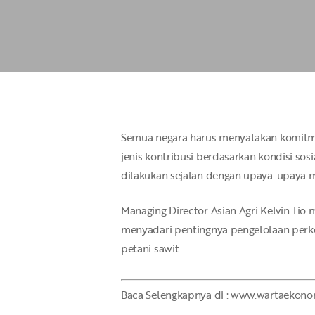
Hit enter to search or ESC to close
Semua negara harus menyatakan komitme
jenis kontribusi berdasarkan kondisi so
dilakukan sejalan dengan upaya-upaya 
Managing Director Asian Agri Kelvin Tio
menyadari pentingnya pengelolaan perke
petani sawit.
Baca Selengkapnya di : www.wartaekonom