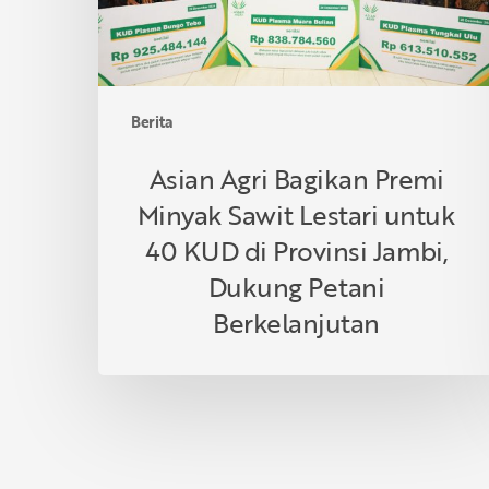
untuk
40
KUD
di
Berita
Provinsi
Jambi,
Asian Agri Bagikan Premi
Dukung
Minyak Sawit Lestari untuk
Petani
Berkelanjutan
40 KUD di Provinsi Jambi,
Dukung Petani
Berkelanjutan