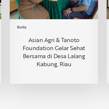
Bersama
T
di
Desa
Lalang
Berita
Kabung,
Riau
Asian Agri & Tanoto
Foundation Gelar Sehat
Bersama di Desa Lalang
Kabung, Riau