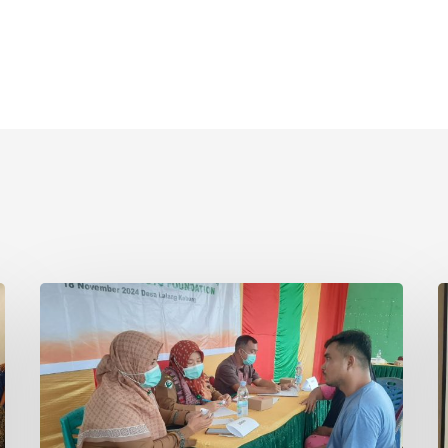
Asian
P
Agri
S
&
I
Tanoto
R
Foundation
S
Gelar
R
Sehat
d