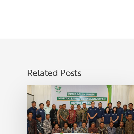
Related Posts
Asian
Agri
Bagikan
Premi
Minyak
Sawit
Lestari