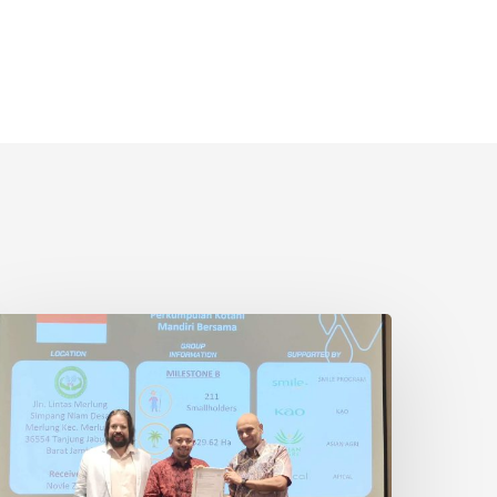
etani
wadaya
ndonesia
aih
ertifikasi
SPO
i