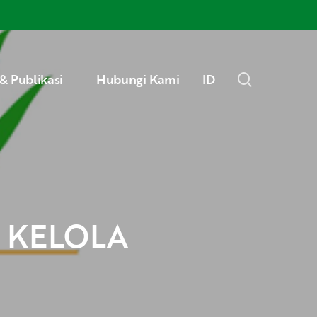
Menu
search
& Publikasi
Hubungi Kami
ID