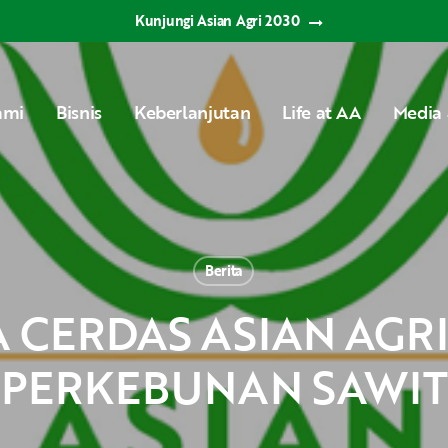
Kunjungi Asian Agri 2030
ami
Bisnis
Keberlanjutan
Life at AA
Media 
Berita
PERKEBUNAN SAWIT