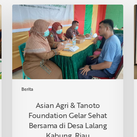
Asian
P
Agri
S
&
I
Tanoto
R
Foundation
S
Gelar
R
Sehat
d
Bersama
T
di
Desa
Lalang
Berita
Kabung,
Riau
Asian Agri & Tanoto
Foundation Gelar Sehat
Bersama di Desa Lalang
Kabung, Riau