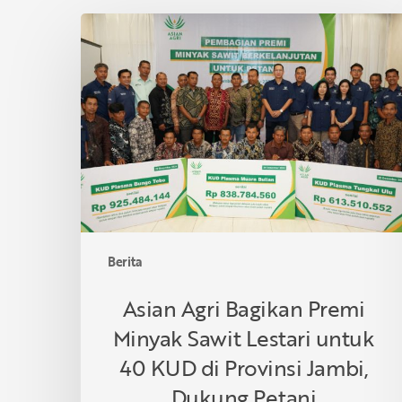
Asian
Agri
Bagikan
Premi
Minyak
Sawit
Lestari
untuk
40
KUD
di
Berita
Provinsi
Jambi,
Asian Agri Bagikan Premi
Dukung
Minyak Sawit Lestari untuk
Petani
Berkelanjutan
40 KUD di Provinsi Jambi,
Dukung Petani