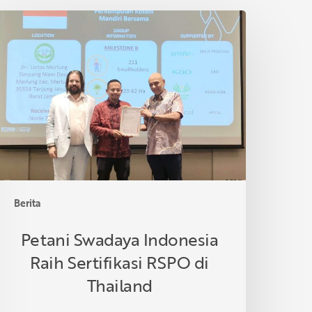
etani
wadaya
ndonesia
aih
ertifikasi
SPO
i
hailand
Berita
Petani Swadaya Indonesia
Raih Sertifikasi RSPO di
Thailand