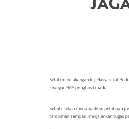
JAG
Hit enter to search or ESC to close
Setahun belakangan ini, Masyarakat Pedul
sebagai MPA penghasil madu.
Sebab, selain mendapatkan pelatihan p
tambahan sembari menjalankan tugas pat