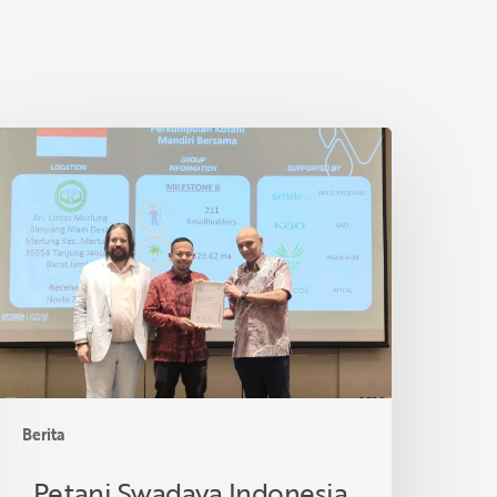
etani
wadaya
ndonesia
aih
ertifikasi
SPO
i
hailand
Berita
Petani Swadaya Indonesia