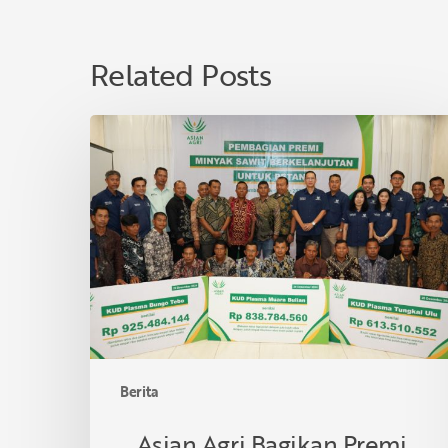
Related Posts
Asian
Agri
Bagikan
Premi
Minyak
Sawit
Lestari
untuk
40
KUD
di
Berita
Provinsi
Jambi,
Asian Agri Bagikan Premi