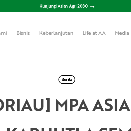
Kunjungi Asian Agri 2030
ami
Bisnis
Keberlanjutan
Life at AA
Media 
Berita