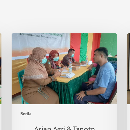
Asian
P
Agri
S
&
I
Tanoto
R
Foundation
S
Gelar
R
Sehat
d
Bersama
T
di
Desa
Lalang
Berita
Kabung,
Riau
Asian Agri & Tanoto