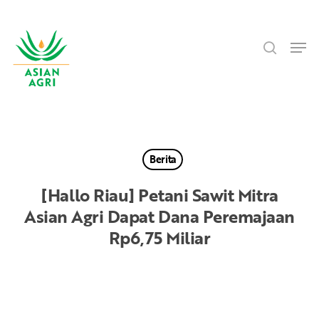
Skip
Menu
to
search
main
Men
content
Berita
[Hallo Riau] Petani Sawit Mitra
Asian Agri Dapat Dana Peremajaan
Rp6,75 Miliar