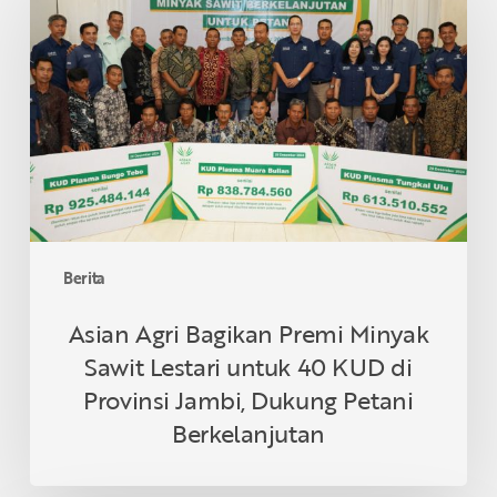
Bagikan
Premi
Minyak
Sawit
Lestari
untuk
40
KUD
di
Provinsi
Berita
Jambi,
Dukung
Asian Agri Bagikan Premi Minyak
Petani
Sawit Lestari untuk 40 KUD di
Berkelanjutan
Provinsi Jambi, Dukung Petani
Berkelanjutan