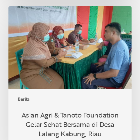
Asian
Agri
&
Tanoto
Foundation
Gelar
Sehat
Bersama
di
Desa
Lalang
Kabung,
Berita
Riau
Asian Agri & Tanoto Foundation
Gelar Sehat Bersama di Desa
Lalang Kabung, Riau