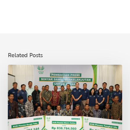
Related Posts
Asian
Agri
Bagikan
Premi
Minyak
Sawit
Lestari
untuk
40