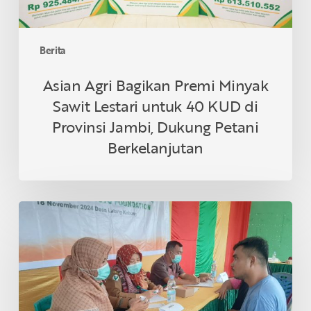
KUD
di
Provinsi
Berita
Jambi,
Dukung
Asian Agri Bagikan Premi Minyak
Petani
Sawit Lestari untuk 40 KUD di
Berkelanjutan
Provinsi Jambi, Dukung Petani
Berkelanjutan
Asian
Agri
&
Tanoto
Foundation
Gelar