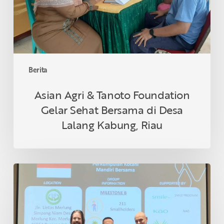
Sehat
Bersama
di
Desa
Lalang
Kabung,
Berita
Riau
Asian Agri & Tanoto Foundation
Gelar Sehat Bersama di Desa
Lalang Kabung, Riau
Petani
Swadaya
Indonesia
Raih
Sertifikasi