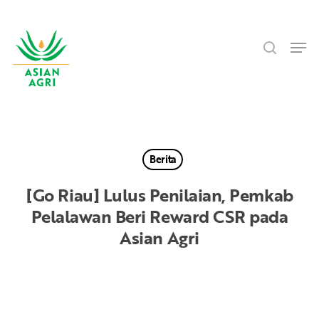
Skip
Menu
to
search
main
Men
content
Berita
[Go Riau] Lulus Penilaian, Pemkab
Pelalawan Beri Reward CSR pada
Asian Agri