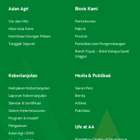
Asian Agri
Bisnis Kami
Visi dan Misi
Perkebunan
Nilai-nilai Kami
Pabrik
Kemitraan Dengan Petani
Produk
Tonggak Sejarah
Penelitian dan Pengembangan
Benih Topaz – Bibit Kelapa Sawit
Unggul
Keberlanjutan
Media & Publikasi
Kebijakan Keberlanjutan
Siaran Pers
Laporan Keberlanjutan
Berita
Standar & Sertifikasi
Artikel
Sistem Ketertelusuran
Publikasi
Program & Inisiatif
Pengaduan
Life at AA
Asian Agri 2030
Plantation Center of Excellence