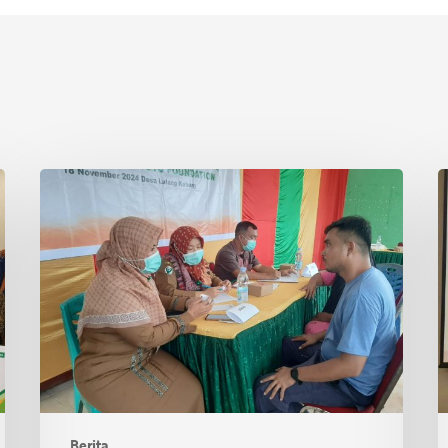
Asian
P
Agri
S
&
I
Tanoto
R
Foundation
S
Gelar
R
Sehat
d
Bersama
T
di
Desa
Lalang
Berita