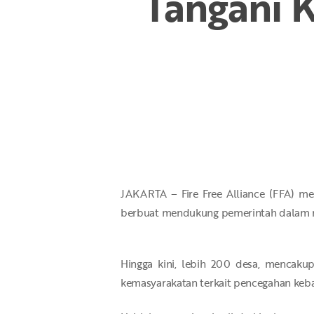
Tangani 
Hit enter to search or ESC to close
JAKARTA – Fire Free Alliance (FFA) m
berbuat mendukung pemerintah dalam 
Hingga kini, lebih 200 desa, mencakup 
kemasyarakatan terkait pencegahan keba