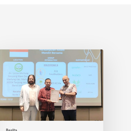
etani
wadaya
ndonesia
aih
ertifikasi
SPO
i
hailand
Berita