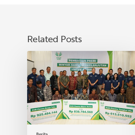
Related Posts
Asian
Agri
Bagikan
Premi
Minyak
Sawit
Lestari
untuk
40
KUD
di
Berita