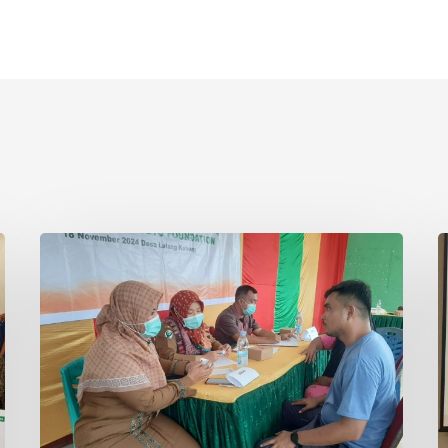
Asian
P
Agri
S
&
I
Tanoto
R
Foundation
S
Gelar
R
Sehat
d
Bersama
T
di