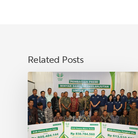
Related Posts
Asian
Agri
Bagikan
Premi
Minyak
Sawit
Lestari
untuk
40