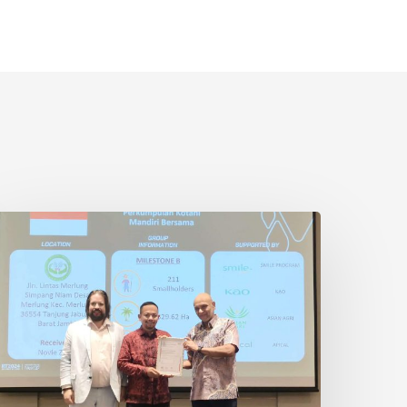
etani
wadaya
ndonesia
aih
ertifikasi
SPO
i
hailand