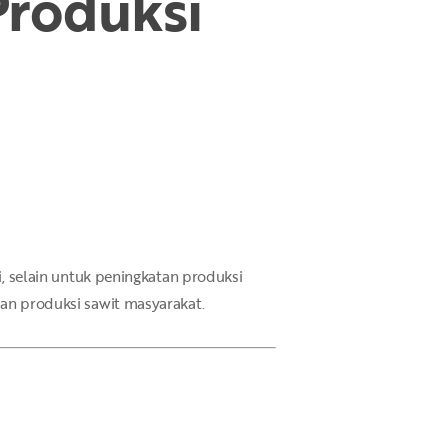
Produksi
i, selain untuk peningkatan pro­duk­si
an pro­duk­si sawit masyarakat.