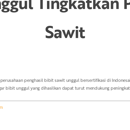
nggul Tingkatkan 
Sawit
erusaha­an penghasil bibit sawit unggul ber­sertifikasi di Indo­nesa
agar bibit ung­gul yang dihasilkan dapat turut mendukung peningkat
om