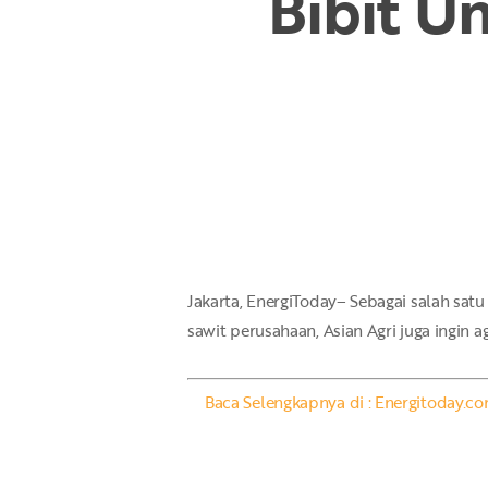
Bibit U
Hit enter to search or ESC to close
Jakarta, EnergiToday– Sebagai salah satu p
sawit perusahaan, Asian Agri juga ingin 
Baca Selengkapnya di : Energitoday.c