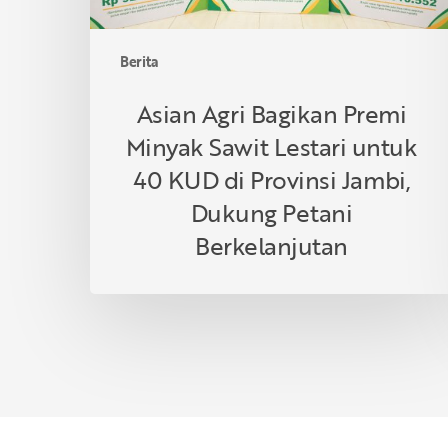
KUD
di
Berita
Provinsi
Jambi,
Asian Agri Bagikan Premi
Dukung
Minyak Sawit Lestari untuk
Petani
Berkelanjutan
40 KUD di Provinsi Jambi,
Dukung Petani
Berkelanjutan