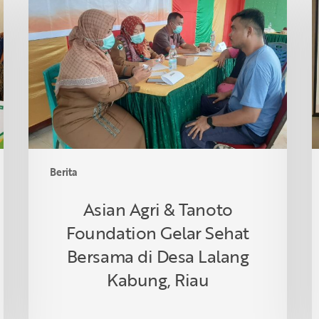
Agri
S
&
I
Tanoto
R
Foundation
S
Gelar
R
Sehat
d
Bersama
T
di
Desa
Lalang
Berita
Kabung,
Riau
Asian Agri & Tanoto
Foundation Gelar Sehat
Bersama di Desa Lalang
Kabung, Riau