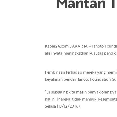
Mantan T
Hit enter to search or ESC to close
Kabar24.com, JAKARTA – Tanoto Foundati
aksi nyata meningkatkan kualitas pendidi
Pembinaan terhadap mereka yang memili
keyakinan pendiri Tanoto Foundation, S
“Di sekeliling kita masih banyak orang
hal ini. Mereka tidak memiliki kesempat
Selasa (13/12/2016).