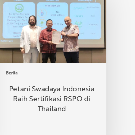
wadaya
ndonesia
aih
ertifikasi
SPO
i
hailand
Berita
Petani Swadaya Indonesia
Raih Sertifikasi RSPO di
Thailand