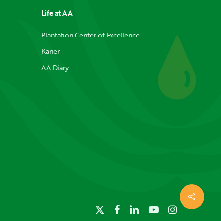
Life at AA
Plantation Center of Excellence
Karier
AA Diary
x-
facebook
linkedin
youtube
instagram
twitter