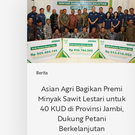
Agri
Bagikan
Premi
Minyak
Sawit
Lestari
untuk
40
KUD
di
Berita
Provinsi
Jambi,
Asian Agri Bagikan Premi
Dukung
Minyak Sawit Lestari untuk
Petani
Berkelanjutan
40 KUD di Provinsi Jambi,
Dukung Petani
Berkelanjutan