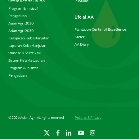
Sistem Ketertelusuran
Publikasi
Program & Inisiatif
Pengaduan
Life at AA
Asian Agri 2030
Plantation Center of Excellence
Asian Agri 2030
Karier
Kebijakan Keberlanjutan
AA Diary
Laporan Keberlanjutan
Standar & Sertifikasi
Sistem Ketertelusuran
Program & Inisiatif
Pengaduan
© 2026 Asian Agri. All rights reserved.
Policies & Privacy
x-
facebook
linkedin
youtube
instagram
twitter