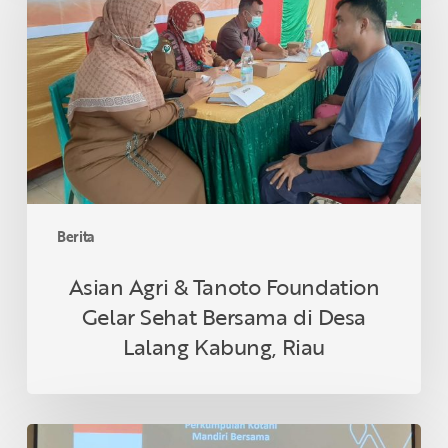
&
Tanoto
Foundation
Gelar
Sehat
Bersama
di
Desa
Lalang
Kabung,
Berita
Riau
Asian Agri & Tanoto Foundation
Gelar Sehat Bersama di Desa
Lalang Kabung, Riau
Petani