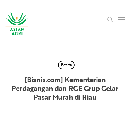
Skip
Menu
to
search
main
Men
content
Berita
[Bisnis.com] Kementerian
Perdagangan dan RGE Grup Gelar
Pasar Murah di Riau