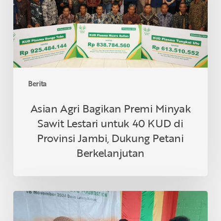
Sawit
Lestari
untuk
40
KUD
di
Provinsi
Berita
Jambi,
Dukung
Asian Agri Bagikan Premi Minyak
Petani
Sawit Lestari untuk 40 KUD di
Berkelanjutan
Provinsi Jambi, Dukung Petani
Berkelanjutan
Asian
Agri