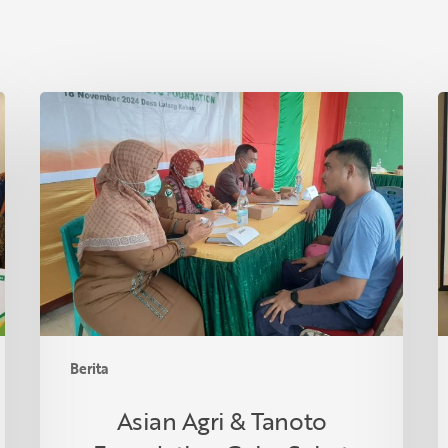
Asian
P
Agri
S
&
I
Tanoto
R
Foundation
S
Gelar
R
Sehat
d
Bersama
T
di
Desa
Lalang
Berita
Kabung,
Riau
Asian Agri & Tanoto