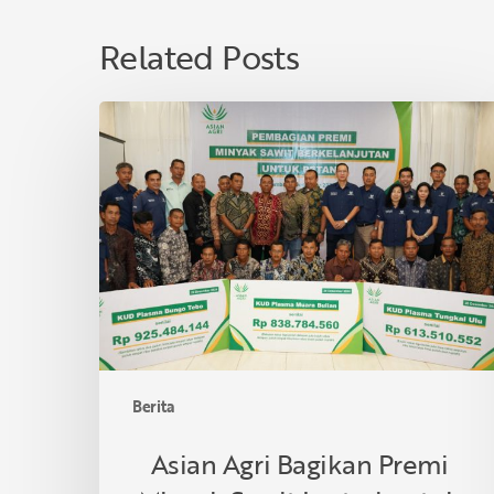
Related Posts
Asian
Agri
Bagikan
Premi
Minyak
Sawit
Lestari
untuk
40
KUD
di
Berita
Provinsi
Jambi,
Asian Agri Bagikan Premi
Dukung