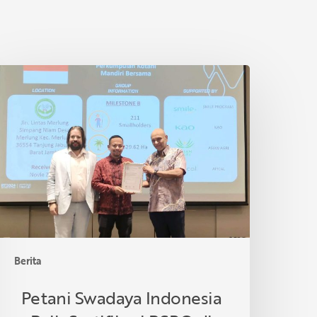
etani
wadaya
ndonesia
aih
ertifikasi
SPO
i
hailand
Berita
Petani Swadaya Indonesia