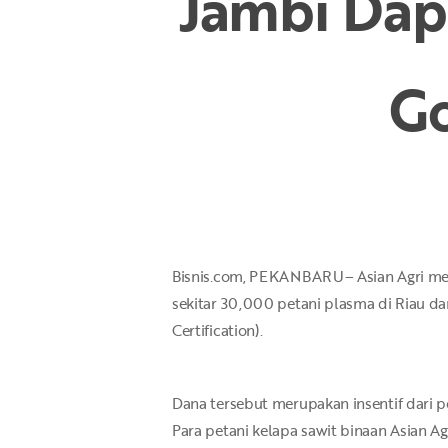
Jambi Dapa
Go
Hit enter to search or ESC to close
Bisnis.com, PEKANBARU– Asian Agri mem
sekitar 30,000 petani plasma di Riau da
Certification).
Dana tersebut merupakan insentif dari p
Para petani kelapa sawit binaan Asian 