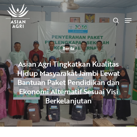
Skip
Menu
to
search
main
Men
content
Berita
Asian Agri Tingkatkan Kualitas
Hidup Masyarakat Jambi Lewat
Bantuan Paket Pendidikan dan
Ekonomi Alternatif Sesuai Visi
Berkelanjutan