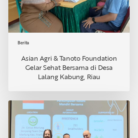
Sehat
Bersama
di
Desa
Lalang
Kabung,
Berita
Riau
Asian Agri & Tanoto Foundation
Gelar Sehat Bersama di Desa
Lalang Kabung, Riau
Petani
Swadaya
Indonesia
Raih
Sertifikasi