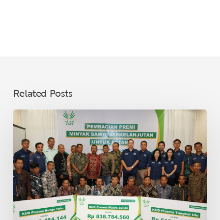
Related Posts
Asian
Agri
Bagikan
Premi
Minyak
Sawit
Lestari
untuk
40