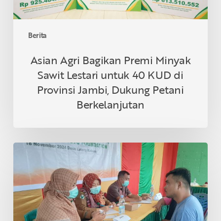
KUD
di
Provinsi
Berita
Jambi,
Dukung
Asian Agri Bagikan Premi Minyak
Petani
Sawit Lestari untuk 40 KUD di
Berkelanjutan
Provinsi Jambi, Dukung Petani
Berkelanjutan
Asian
Agri
&
Tanoto
Foundation
Gelar