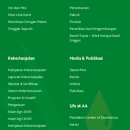
Visi dan Misi
Perkebunan
Nilai-nilai Kami
Pabrik
Kemitraan Dengan Petani
Produk
Tonggak Sejarah
Penelitian dan Pengembangan
Benih Topaz – Bibit Kelapa Sawit
Unggul
Keberlanjutan
Media & Publikasi
Kebijakan Keberlanjutan
Siaran Pers
Laporan Keberlanjutan
Berita
Standar & Sertifikasi
Artikel
Sistem Ketertelusuran
Publikasi
Program & Inisiatif
Pengaduan
Life at AA
Asian Agri 2030
Plantation Center of Excellence
Asian Agri 2030
Karier
Kebijakan Keberlanjutan