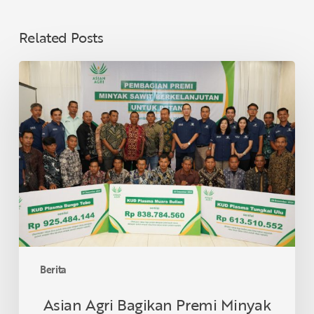
Related Posts
Asian
Agri
Bagikan
Premi
Minyak
Sawit
Lestari
untuk
40
KUD
di
Provinsi
Berita
Jambi,
Dukung
Asian Agri Bagikan Premi Minyak