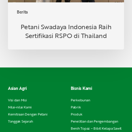
Berita
Petani Swadaya Indonesia Raih
Sertifikasi RSPO di Thailand
Asian Agri
Bisnis Kami
Visi dan Misi
Perkebunan
Nilai-nilai Kami
Pabrik
Kemitraan Dengan Petani
Produk
Tonggak Sejarah
Penelitian dan Pengembangan
Benih Topaz – Bibit Kelapa Sawit