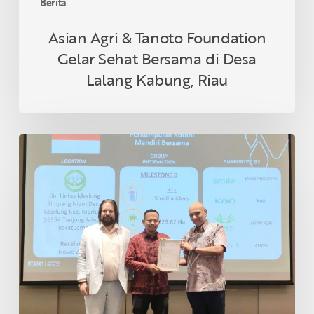
Berita
Riau
Asian Agri & Tanoto Foundation
Gelar Sehat Bersama di Desa
Lalang Kabung, Riau
Petani
Swadaya
Indonesia
Raih
Sertifikasi
RSPO
di
Thailand