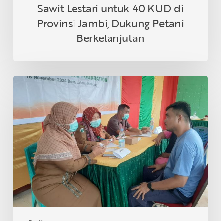
Petani
Sawit Lestari untuk 40 KUD di
Berkelanjutan
Provinsi Jambi, Dukung Petani
Berkelanjutan
Asian
Agri
&
Tanoto
Foundation
Gelar
Sehat
Bersama
di
Desa
Lalang
Kabung,