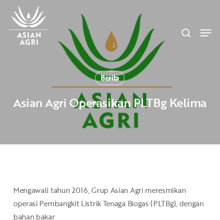
Skip
Menu
to
search
main
Men
content
Berita
Asian Agri Operasikan PLTBg Kelima
Mengawali tahun 2016, Grup Asian Agri meresmikan
operasi Pembangkit Listrik Tenaga Biogas (PLTBg), dengan
bahan bakar