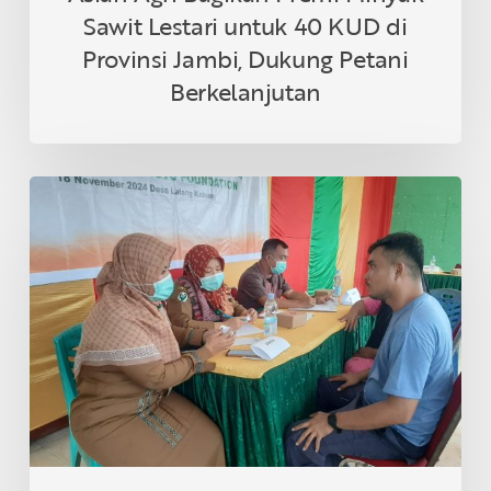
Petani
Sawit Lestari untuk 40 KUD di
Berkelanjutan
Provinsi Jambi, Dukung Petani
Berkelanjutan
Asian
Agri
&
Tanoto
Foundation
Gelar
Sehat
Bersama
di
Desa
Lalang
Kabung,