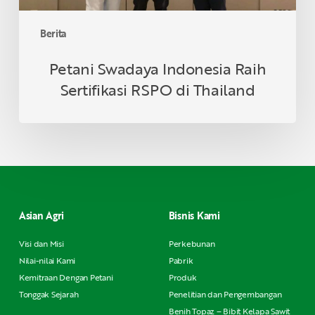
Berita
Petani Swadaya Indonesia Raih
Sertifikasi RSPO di Thailand
Asian Agri
Bisnis Kami
Visi dan Misi
Perkebunan
Nilai-nilai Kami
Pabrik
Kemitraan Dengan Petani
Produk
Tonggak Sejarah
Penelitian dan Pengembangan
Benih Topaz – Bibit Kelapa Sawit