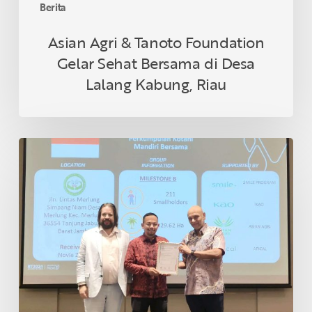
Berita
Riau
Asian Agri & Tanoto Foundation
Gelar Sehat Bersama di Desa
Lalang Kabung, Riau
Petani
Swadaya
Indonesia
Raih
Sertifikasi
RSPO
di
Thailand