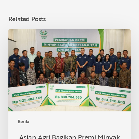
Related Posts
Asian
Agri
Bagikan
Premi
Minyak
Sawit
Lestari
untuk
40
KUD
di
Provinsi
Berita
Jambi,
Dukung
Asian Agri Bagikan Premi Minyak