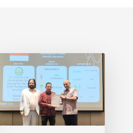
etani
wadaya
ndonesia
aih
ertifikasi
SPO
i
hailand