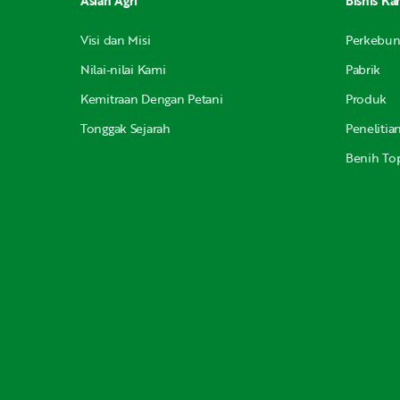
Asian Agri
Bisnis Ka
Visi dan Misi
Perkebu
Nilai-nilai Kami
Pabrik
Kemitraan Dengan Petani
Produk
Tonggak Sejarah
Peneliti
Benih Top