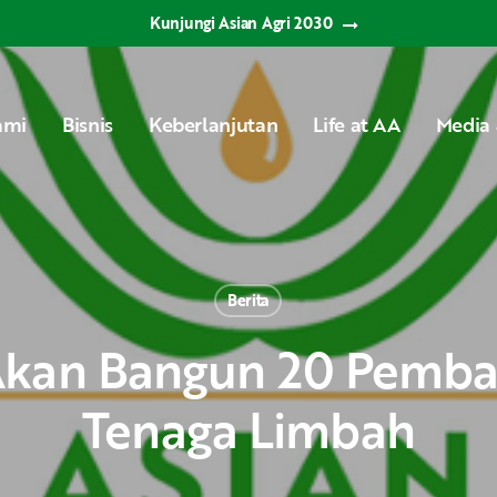
Kunjungi Asian Agri 2030
ami
Bisnis
Keberlanjutan
Life at AA
Media 
Berita
Tenaga Limbah