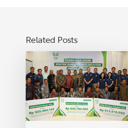
Related Posts
Asian
Agri
Bagikan
Premi
Minyak
Sawit
Lestari
untuk
40
KUD
di