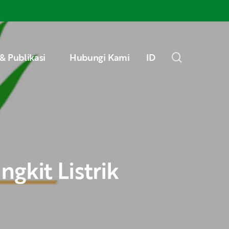
Menu
search
& Publikasi
Hubungi Kami
ID