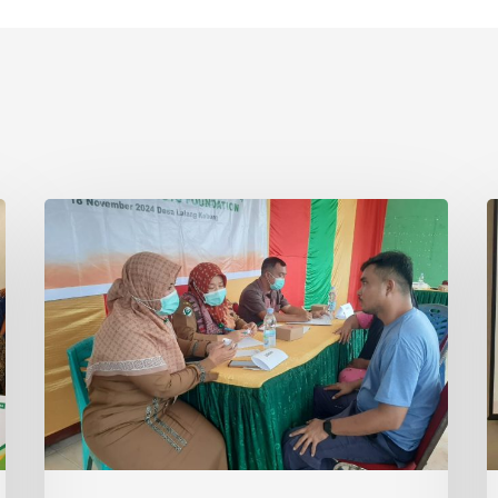
Asian
P
Agri
S
&
I
Tanoto
R
Foundation
S
Gelar
R
Sehat
d
Bersama
T
di
Desa
Lalang