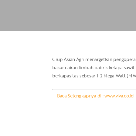
Hit enter to search or ESC to close
Grup Asian Agri menargetkan pengopera
bakar cairan limbah pabrik kelapa sawit
berkapasitas sebesar 1-2 Mega Watt (MW).
Baca Selengkapnya di : www.viva.co.id