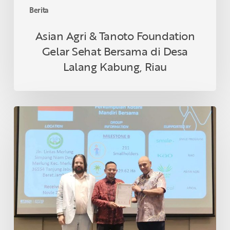
Kabung,
Berita
Riau
Asian Agri & Tanoto Foundation
Gelar Sehat Bersama di Desa
Lalang Kabung, Riau
Petani
Swadaya
Indonesia
Raih
Sertifikasi
RSPO
di
Thailand