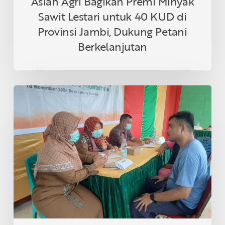
Asian Agri Bagikan Premi Minyak
Petani
Sawit Lestari untuk 40 KUD di
Berkelanjutan
Provinsi Jambi, Dukung Petani
Berkelanjutan
Asian
Agri
&
Tanoto
Foundation
Gelar
Sehat
Bersama
di
Desa
Lalang