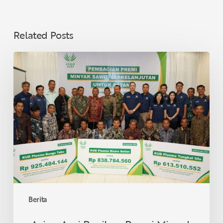
Related Posts
Asian
Agri
Bagikan
Premi
Minyak
Sawit
Lestari
untuk
40
KUD
di
Provinsi
Berita
Jambi,
Dukung