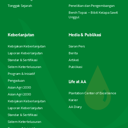
Tonggak Sejarah
Penelitian dan Pengembangan
Benih Topaz – Bibit Kelapa Sawit
Unggul
Keberlanjutan
Media & Publikasi
Kebijakan Keberlanjutan
Siaran Pers
Laporan Keberlanjutan
Berita
Standar & Sertifikasi
Artikel
Sistem Ketertelusuran
Publikasi
Program & Inisiatif
Pengaduan
Life at AA
Asian Agri 2030
Plantation Center of Excellence
Asian Agri 2030
Karier
Kebijakan Keberlanjutan
AA Diary
Laporan Keberlanjutan
Standar & Sertifikasi
Sistem Ketertelusuran