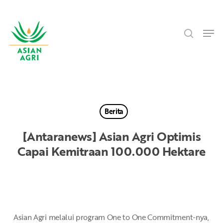
Skip
Menu
to
search
main
Men
content
Berita
[Antaranews] Asian Agri Optimis
Capai Kemitraan 100.000 Hektare
Asian Agri melalui program One to One Commitment-nya,