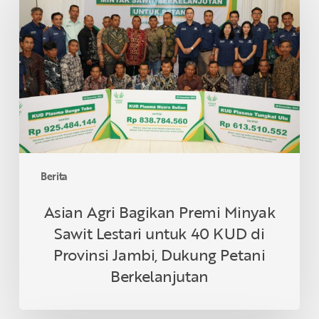
Bagikan
Premi
Minyak
Sawit
Lestari
untuk
40
KUD
di
Provinsi
Berita
Jambi,
Dukung
Asian Agri Bagikan Premi Minyak
Petani
Sawit Lestari untuk 40 KUD di
Berkelanjutan
Provinsi Jambi, Dukung Petani
Berkelanjutan