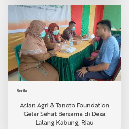
Asian
Agri
&
Tanoto
Foundation
Gelar
Sehat
Bersama
di
Desa
Lalang
Kabung,
Berita
Riau
Asian Agri & Tanoto Foundation
Gelar Sehat Bersama di Desa
Lalang Kabung, Riau