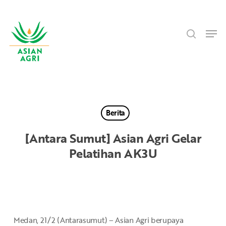
Skip
Menu
to
search
main
Men
content
Berita
[Antara Sumut] Asian Agri Gelar
Pelatihan AK3U
Medan, 21/2 (Antarasumut) – Asian Agri berupaya