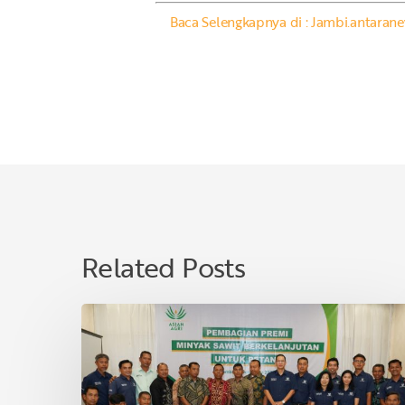
Baca Selengkapnya di : Jambi.antaran
Related Posts
Asian
Agri
Bagikan
Premi
Minyak