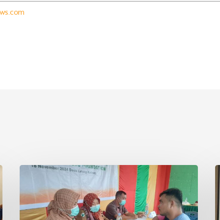
ews.com
Asian
P
Agri
S
&
I
Tanoto
R
Foundation
S