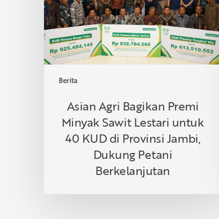
Sawit
Lestari
untuk
40
KUD
di
Berita
Provinsi
Jambi,
Asian Agri Bagikan Premi
Dukung
Minyak Sawit Lestari untuk
Petani
Berkelanjutan
40 KUD di Provinsi Jambi,
Dukung Petani
Berkelanjutan