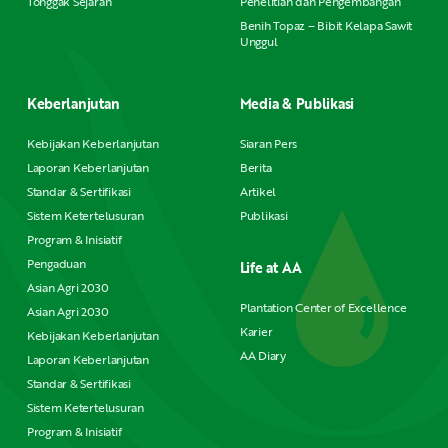
Tonggak Sejarah
Penelitian dan Pengembangan
Benih Topaz – Bibit Kelapa Sawit
Unggul
Keberlanjutan
Media & Publikasi
Kebijakan Keberlanjutan
Siaran Pers
Laporan Keberlanjutan
Berita
Standar & Sertifikasi
Artikel
Sistem Ketertelusuran
Publikasi
Program & Inisiatif
Pengaduan
Life at AA
Asian Agri 2030
Plantation Center of Excellence
Asian Agri 2030
Karier
Kebijakan Keberlanjutan
AA Diary
Laporan Keberlanjutan
Standar & Sertifikasi
Sistem Ketertelusuran
Program & Inisiatif