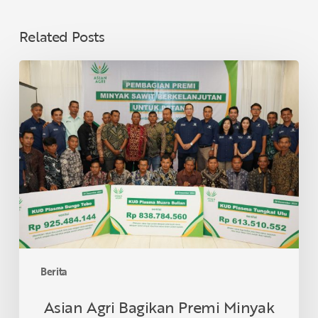
Related Posts
Asian
Agri
Bagikan
Premi
Minyak
Sawit
Lestari
untuk
40
KUD
di
Provinsi
Berita
Jambi,
Dukung
Asian Agri Bagikan Premi Minyak
Petani