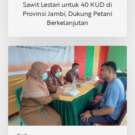
Sawit Lestari untuk 40 KUD di
Berkelanjutan
Provinsi Jambi, Dukung Petani
Berkelanjutan
Asian
Agri
&
Tanoto
Foundation
Gelar
Sehat
Bersama
di
Desa
Lalang
Kabung,