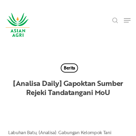
Skip
Menu
to
search
main
Men
content
Berita
[Analisa Daily] Gapoktan Sumber
Rejeki Tandatangani MoU
Labuhan Batu, (Analisa). Gabungan Kelompok Tani