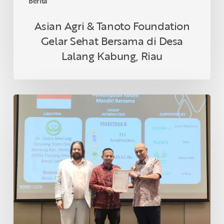
Berita
Riau
Asian Agri & Tanoto Foundation
Gelar Sehat Bersama di Desa
Lalang Kabung, Riau
Petani
Swadaya
Indonesia
Raih
Sertifikasi
RSPO
di
Thailand