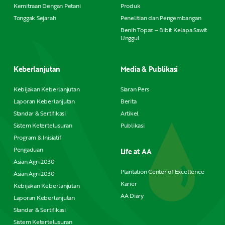
Kemitraan Dengan Petani
Produk
Tonggak Sejarah
Penelitian dan Pengembangan
Benih Topaz – Bibit Kelapa Sawit
Unggul
Keberlanjutan
Media & Publikasi
Kebijakan Keberlanjutan
Siaran Pers
Laporan Keberlanjutan
Berita
Standar & Sertifikasi
Artikel
Sistem Ketertelusuran
Publikasi
Program & Inisiatif
Pengaduan
Life at AA
Asian Agri 2030
Plantation Center of Excellence
Asian Agri 2030
Karier
Kebijakan Keberlanjutan
AA Diary
Laporan Keberlanjutan
Standar & Sertifikasi
Sistem Ketertelusuran